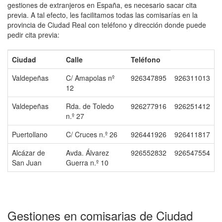
gestiones de extranjeros en España, es necesario sacar cita
previa. A tal efecto, les facilitamos todas las comisarías en la
provincia de Ciudad Real con teléfono y dirección donde puede
pedir cita previa:
Ciudad
Calle
Teléfono
Valdepeñas
C/ Amapolas nº
926347895
926311013
12
Valdepeñas
Rda. de Toledo
926277916
926251412
n.º 27
Puertollano
C/ Cruces n.º 26
926441926
926411817
Alcázar de
Avda. Álvarez
926552832
926547554
San Juan
Guerra n.º 10
Gestiones en comisarias de Ciudad