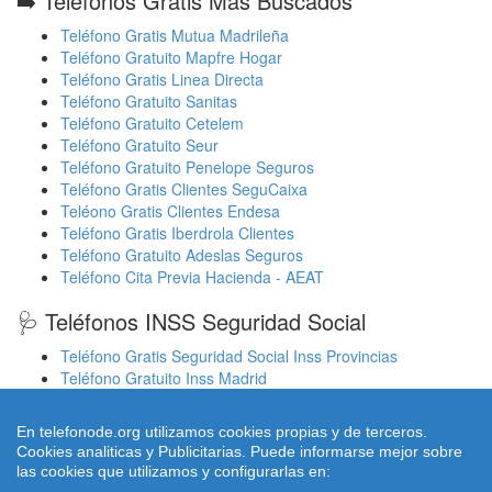
➡️ Teléfonos Gratis Más Buscados
Teléfono Gratis Mutua Madrileña
Teléfono Gratuito Mapfre Hogar
Teléfono Gratis Linea Directa
Teléfono Gratuito Sanitas
Teléfono Gratuito Cetelem
Teléfono Gratuito Seur
Teléfono Gratuito Penelope Seguros
Teléfono Gratis Clientes SeguCaixa
Teléono Gratis Clientes Endesa
Teléfono Gratis Iberdrola Clientes
Teléfono Gratuito Adeslas Seguros
Teléfono Cita Previa Hacienda - AEAT
🩺 Teléfonos INSS Seguridad Social
Teléfono Gratis Seguridad Social Inss Provincias
Teléfono Gratuito Inss Madrid
Teléfono Gratuito Inss Valencia
Cita Previa Sergas Médicos Galicia
En telefonode.org utilizamos cookies propias y de terceros.
Cita Previa Médicos Euskadi Osakidetza Osanet
Cookies analiticas y Publicitarias. Puede informarse mejor sobre
Cita Previa Sas Intersas Andalucia
las cookies que utilizamos y configurarlas en: