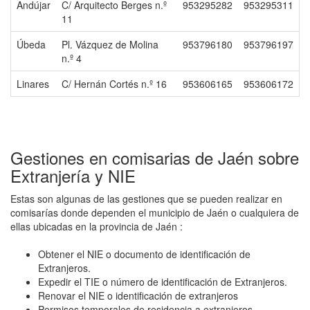
Andújar
C/ Arquitecto Berges n.º
953295282
953295311
11
Úbeda
Pl. Vázquez de Molina
953796180
953796197
n.º 4
Linares
C/ Hernán Cortés n.º 16
953606165
953606172
Gestiones en comisarias de Jaén sobre
Extranjería y NIE
Estas son algunas de las gestiones que se pueden realizar en
comisarías donde dependen el municipio de Jaén o cualquiera de
ellas ubicadas en la provincia de Jaén :
Obtener el NIE o documento de identificación de
Extranjeros.
Expedir el TIE o número de identificación de Extranjeros.
Renovar el NIE o identificación de extranjeros
Permisos temporales de residencia a extranjeros