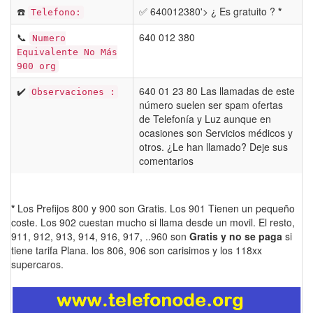
☎️
✅ 640012380'> ¿ Es gratuito ?
*
Telefono:
📞
640 012 380
Numero
Equivalente No Más
900 org
✔️
640 01 23 80 Las llamadas de este
Observaciones :
número suelen ser spam ofertas
de Telefonía y Luz aunque en
ocasiones son Servicios médicos y
otros. ¿Le han llamado? Deje sus
comentarios
*
Los Prefijos 800 y 900 son Gratis. Los 901 Tienen un pequeño
coste. Los 902 cuestan mucho si llama desde un movil. El resto,
911, 912, 913, 914, 916, 917, ..960 son
Gratis y no se paga
si
tiene tarifa Plana. los 806, 906 son carisimos y los 118xx
supercaros.