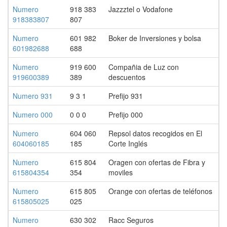
Numero
918 383
Jazzztel o Vodafone
918383807
807
Numero
601 982
Boker de Inversiones y bolsa
601982688
688
Numero
919 600
Compañia de Luz con
919600389
389
descuentos
Numero 931
9 3 1
Prefijo 931
Numero 000
0 0 0
Prefijo 000
Numero
604 060
Repsol datos recogidos en El
604060185
185
Corte Inglés
Numero
615 804
Oragen con ofertas de Fibra y
615804354
354
moviles
Numero
615 805
Orange con ofertas de teléfonos
615805025
025
Numero
630 302
Racc Seguros