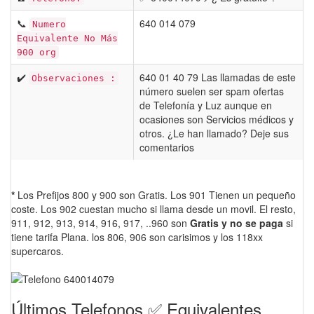
📞
640 014 079
Numero
Equivalente No Más
900 org
✔️
640 01 40 79 Las llamadas de este
Observaciones :
número suelen ser spam ofertas
de Telefonía y Luz aunque en
ocasiones son Servicios médicos y
otros. ¿Le han llamado? Deje sus
comentarios
*
Los Prefijos 800 y 900 son Gratis. Los 901 Tienen un pequeño
coste. Los 902 cuestan mucho si llama desde un movil. El resto,
911, 912, 913, 914, 916, 917, ..960 son
Gratis y no se paga
si
tiene tarifa Plana. los 806, 906 son carisimos y los 118xx
supercaros.
Últimos Telefonos ✅ Equivalentes