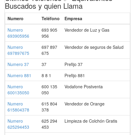
Buscados y quien Llama
Numero
Teléfono
Empresa
Numero
693 905
Vendedor de Luz y Gas
693905956
956
Numero
697 897
Vendedor de seguros de Salud
697897675
675
Numero 37
37
Prefijo 37
Numero 881
8 8 1
Prefijo 881
Numero
600 135
Vodafone Postventa
600135050
050
Numero
615 804
Vendedor de Orange
615804378
378
Numero
625 294
Limpieza de Colchón Gratis
625294453
453