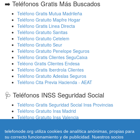
➡️ Teléfonos Gratis Más Buscados
Teléfono Gratis Mutua Madrileña
Teléfono Gratuito Mapfre Hogar
Teléfono Gratis Linea Directa
Teléfono Gratuito Sanitas
Teléfono Gratuito Cetelem
Teléfono Gratuito Seur
Teléfono Gratuito Penelope Seguros
Teléfono Gratis Clientes SeguCaixa
Teléono Gratis Clientes Endesa
Teléfono Gratis Iberdrola Clientes
Teléfono Gratuito Adeslas Seguros
Teléfono Cita Previa Hacienda - AEAT
🩺 Teléfonos INSS Seguridad Social
Teléfono Gratis Seguridad Social Inss Provincias
Teléfono Gratuito Inss Madrid
Teléfono Gratuito Inss Valencia
Cita Previa Sergas Médicos Galicia
Cita Previa Médicos Euskadi Osakidetza Osanet
telefonode.org utiliza cookies de analítica anónimas, propias para
Cita Previa Sas Intersas Andalucia
su correcto funcionamiento y de publicidad. Nuestros socios