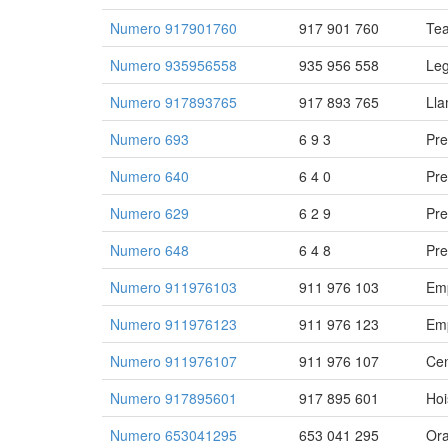
Numero 917901760
917 901 760
Te
Numero 935956558
935 956 558
Leg
Numero 917893765
917 893 765
Lla
Numero 693
6 9 3
Pre
Numero 640
6 4 0
Pre
Numero 629
6 2 9
Pre
Numero 648
6 4 8
Pre
Numero 911976103
911 976 103
Emp
Numero 911976123
911 976 123
Emp
Numero 911976107
911 976 107
Cen
Numero 917895601
917 895 601
Hoi
Numero 653041295
653 041 295
Ora