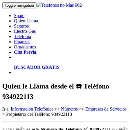
Toggle navigation
Spam
Quien Llama
Seguros
Electro-Gas
Telefonía
Finanzas
Organismos
Cita Previa
.
BUSCADOR GRATIS
Quien le Llama desde el ☎️ Teléfono
934922113
Ir a:
Información Telefónica
>>
Números
>>
Empresas de Servicios
> Propietario del Teléfono 934922113
¿ De Quién es este
Número de Teléfono ✅ 934922113
o Quién