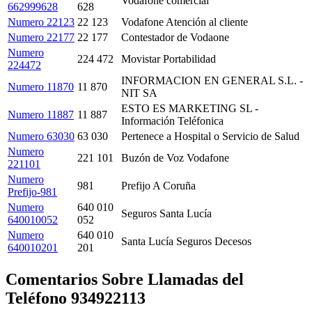
Vodafone comercial
662999628
628
Numero 22123
22 123
Vodafone Atención al cliente
Numero 22177
22 177
Contestador de Vodaone
Numero
224 472
Movistar Portabilidad
224472
INFORMACION EN GENERAL S.L. -
Numero 11870
11 870
NIT SA
ESTO ES MARKETING SL -
Numero 11887
11 887
Información Teléfonica
Numero 63030
63 030
Pertenece a Hospital o Servicio de Salud
Numero
221 101
Buzón de Voz Vodafone
221101
Numero
981
Prefijo A Coruña
Prefijo-981
Numero
640 010
Seguros Santa Lucía
640010052
052
Numero
640 010
Santa Lucía Seguros Decesos
640010201
201
Comentarios Sobre Llamadas del
Teléfono 934922113