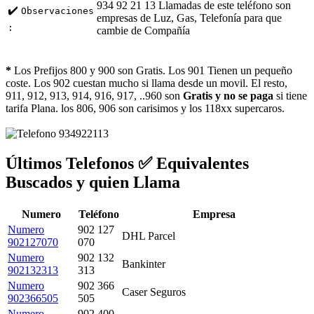
934 92 21 13 Llamadas de este teléfono son
✔️
Observaciones
empresas de Luz, Gas, Telefonía para que
:
cambie de Compañía
*
Los Prefijos 800 y 900 son Gratis. Los 901 Tienen un pequeño
coste. Los 902 cuestan mucho si llama desde un movil. El resto,
911, 912, 913, 914, 916, 917, ..960 son
Gratis y no se paga
si tiene
tarifa Plana. los 806, 906 son carisimos y los 118xx supercaros.
Últimos Telefonos ✅ Equivalentes
Buscados y quien Llama
Numero
Teléfono
Empresa
Numero
902 127
DHL Parcel
902127070
070
Numero
902 132
Bankinter
902132313
313
Numero
902 366
Caser Seguros
902366505
505
Numero
902 400