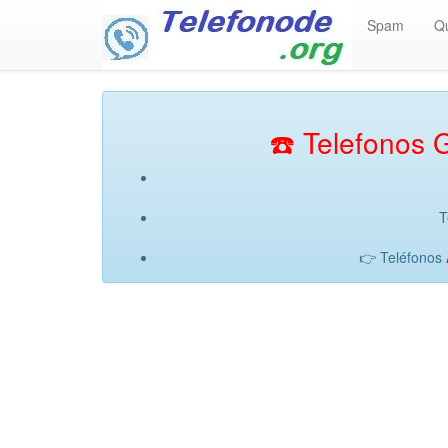
Spam
Q
☎️ Telefonos G
T
👉 Teléfonos