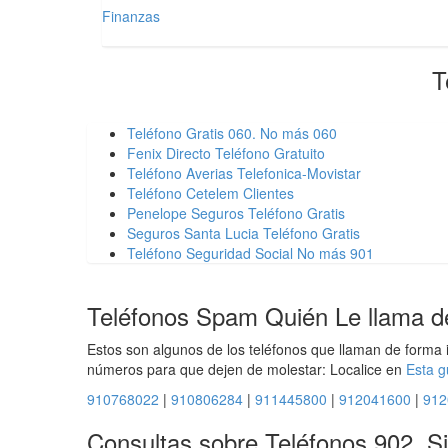
Finanzas
T
Teléfono Gratis 060. No más 060
Fenix Directo Teléfono Gratuito
Teléfono Averias Telefonica-Movistar
Teléfono Cetelem Clientes
Penelope Seguros Teléfono Gratis
Seguros Santa Lucia Teléfono Gratis
Teléfono Seguridad Social No más 901
Teléfonos Spam Quién Le llama d
Estos son algunos de los teléfonos que llaman de forma 
números para que dejen de molestar: Localice en
Esta g
910768022
|
910806284
|
911445800
|
912041600
|
912
Consultas sobre Teléfonos 902, S