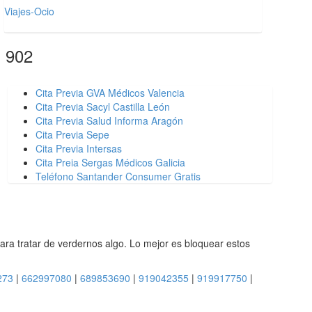
Viajes-Ocio
s 902
Cita Previa GVA Médicos Valencia
Cita Previa Sacyl Castilla León
Cita Previa Salud Informa Aragón
Cita Previa Sepe
Cita Previa Intersas
Cita Preia Sergas Médicos Galicia
Teléfono Santander Consumer Gratis
ara tratar de verdernos algo. Lo mejor es bloquear estos
273
|
662997080
|
689853690
|
919042355
|
919917750
|