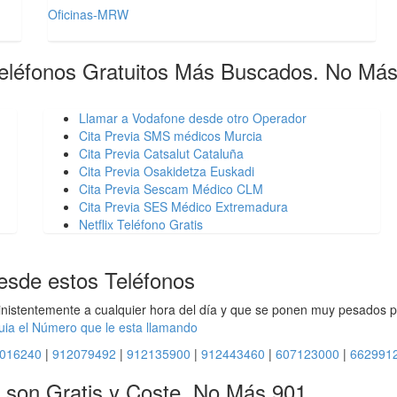
Oficinas-MRW
eléfonos Gratuitos Más Buscados. No Má
Llamar a Vodafone desde otro Operador
Cita Previa SMS médicos Murcia
Cita Previa Catsalut Cataluña
Cita Previa Osakidetza Euskadi
Cita Previa Sescam Médico CLM
Cita Previa SES Médico Extremadura
Netflix Teléfono Gratis
esde estos Teléfonos
inistentemente a cualquier hora del día y que se ponen muy pesados p
uia el Número que le esta llamando
016240
|
912079492
|
912135900
|
912443460
|
607123000
|
662991
i son Gratis y Coste. No Más 901