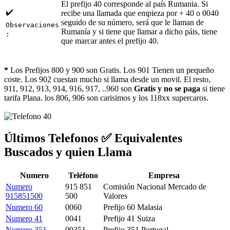
El prefijo 40 corresponde al país Rumania. Si
✔️
recibe una llamada que empieza por + 40 o 0040
seguido de su número, será que le llaman de
Observaciones
Rumanía y si tiene que llamar a dicho páis, tiene
:
que marcar antes el prefijo 40.
*
Los Prefijos 800 y 900 son Gratis. Los 901 Tienen un pequeño
coste. Los 902 cuestan mucho si llama desde un movil. El resto,
911, 912, 913, 914, 916, 917, ..960 son
Gratis y no se paga
si tiene
tarifa Plana. los 806, 906 son carisimos y los 118xx supercaros.
Últimos Telefonos ✅ Equivalentes
Buscados y quien Llama
Numero
Teléfono
Empresa
Numero
915 851
Comisión Nacional Mercado de
915851500
500
Valores
Numero 60
0060
Prefijo 60 Malasia
Numero 41
0041
Prefijo 41 Suiza
Numero 351
00351
Prefijo 351 Portugal