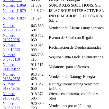
Numero 11869
11 869
SUPER ADS SOLUTIONS, S.L
Numero 11879
1 1 8 7 9
ISLAGROUP INTERACTIVE SL
INFORMACIÓN TELEFÓNICA,
Numero 11824
11 824
S.L.U
Numero
643 889
Vendedor de Alarmas muy agresivo
643889501
501
Numero
910 772
Evento de Salud con Regalo
910772030
030
Numero
640 014
Reclamación de Deudas atrasadas
640014555
555
Numero
645 735
Seguros Santa Lucía Telemarketing
645735110
110
Numero
911 515
Vodafone spam teléfonico
911515822
822
Numero
913 342
Vendedor de Naturgy Energia
913342628
628
Numero
913 342
Naturgy telemarketing venta por
913342656
656
teléfono
Numero
918 372
Ofertas en telefonía, vodafone y
918372505
505
otros
Numero
920 330
Vendedores por teléfono spam
920330723
723