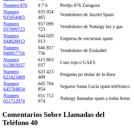
Numero 876
8 7 6
Prefijo 876 Zaragoza
Numero
935 954
Vendedores de Jazztel Spam
935954465
465
Numero
937 099
Vendedores de Naturgy luz y gas
937099723
723
Numero
944 020
Empresa de encuestas spam
944020013
013
Numero
946 857
Vendedores de Euskaltel
946857756
756
Numero
615 803
Curz roja o GAES
615803037
037
Numero
623 423
Pregunta po titular de la línea
623423409
409
Numero
645 704
Seguros Santa Lucía spam teléfonico
645704854
854
Numero
651 712
Naturgy llamadas spam a todas horas
651712974
974
Comentarios Sobre Llamadas del
Teléfono 40