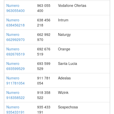
Numero
963 055
Vodafone Ofertas
963055400
400
Numero
638 456
Intrum
638456218
218
Numero
662 992
Naturgy
662992970
970
Numero
692 676
Orange
692676519
519
Numero
693 599
Santa Lucia
693599529
529
Numero
911 781
Adeslas
911781054
054
Numero
918 358
Wizink
918358522
522
Numero
935 433
Sospechosa
935433191
191