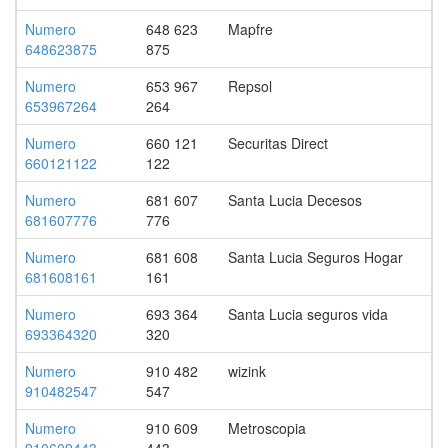
Numero
648 623
Mapfre
648623875
875
Numero
653 967
Repsol
653967264
264
Numero
660 121
Securitas Direct
660121122
122
Numero
681 607
Santa Lucia Decesos
681607776
776
Numero
681 608
Santa Lucia Seguros Hogar
681608161
161
Numero
693 364
Santa Lucia seguros vida
693364320
320
Numero
910 482
wizink
910482547
547
Numero
910 609
Metroscopia