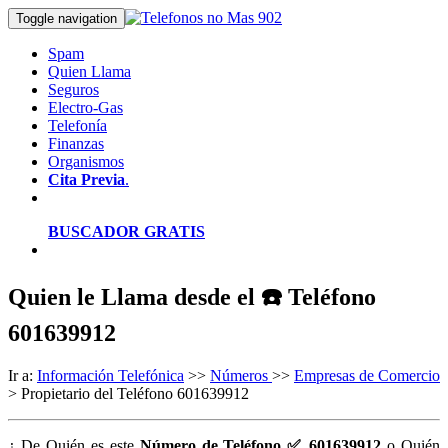
Toggle navigation
Spam
Quien Llama
Seguros
Electro-Gas
Telefonía
Finanzas
Organismos
Cita Previa
.
BUSCADOR GRATIS
Quien le Llama desde el ☎️ Teléfono
601639912
Ir a:
Información Telefónica
>>
Números
>>
Empresas de Comercio
> Propietario del Teléfono 601639912
¿ De Quién es este
Número de Teléfono ✅ 601639912
o Quién