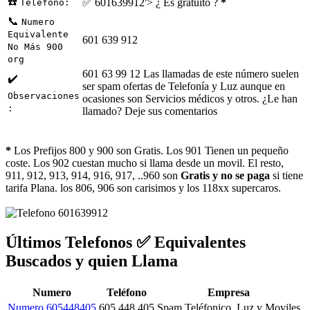
☎️
✅ 601639912'> ¿ Es gratuito ?
*
Telefono:
📞
Numero
Equivalente
601 639 912
No Más 900
org
601 63 99 12 Las llamadas de este número suelen
✔️
ser spam ofertas de Telefonía y Luz aunque en
Observaciones
ocasiones son Servicios médicos y otros. ¿Le han
:
llamado? Deje sus comentarios
*
Los Prefijos 800 y 900 son Gratis. Los 901 Tienen un pequeño
coste. Los 902 cuestan mucho si llama desde un movil. El resto,
911, 912, 913, 914, 916, 917, ..960 son
Gratis y no se paga
si tiene
tarifa Plana. los 806, 906 son carisimos y los 118xx supercaros.
Últimos Telefonos ✅ Equivalentes
Buscados y quien Llama
Numero
Teléfono
Empresa
Numero 605448405
605 448 405
Spam Teléfonico, Luz y Moviles