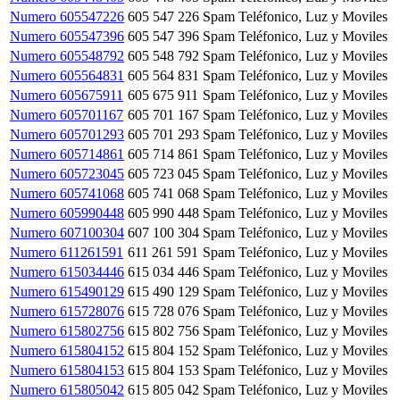
Numero 605547226
605 547 226
Spam Teléfonico, Luz y Moviles
Numero 605547396
605 547 396
Spam Teléfonico, Luz y Moviles
Numero 605548792
605 548 792
Spam Teléfonico, Luz y Moviles
Numero 605564831
605 564 831
Spam Teléfonico, Luz y Moviles
Numero 605675911
605 675 911
Spam Teléfonico, Luz y Moviles
Numero 605701167
605 701 167
Spam Teléfonico, Luz y Moviles
Numero 605701293
605 701 293
Spam Teléfonico, Luz y Moviles
Numero 605714861
605 714 861
Spam Teléfonico, Luz y Moviles
Numero 605723045
605 723 045
Spam Teléfonico, Luz y Moviles
Numero 605741068
605 741 068
Spam Teléfonico, Luz y Moviles
Numero 605990448
605 990 448
Spam Teléfonico, Luz y Moviles
Numero 607100304
607 100 304
Spam Teléfonico, Luz y Moviles
Numero 611261591
611 261 591
Spam Teléfonico, Luz y Moviles
Numero 615034446
615 034 446
Spam Teléfonico, Luz y Moviles
Numero 615490129
615 490 129
Spam Teléfonico, Luz y Moviles
Numero 615728076
615 728 076
Spam Teléfonico, Luz y Moviles
Numero 615802756
615 802 756
Spam Teléfonico, Luz y Moviles
Numero 615804152
615 804 152
Spam Teléfonico, Luz y Moviles
Numero 615804153
615 804 153
Spam Teléfonico, Luz y Moviles
Numero 615805042
615 805 042
Spam Teléfonico, Luz y Moviles