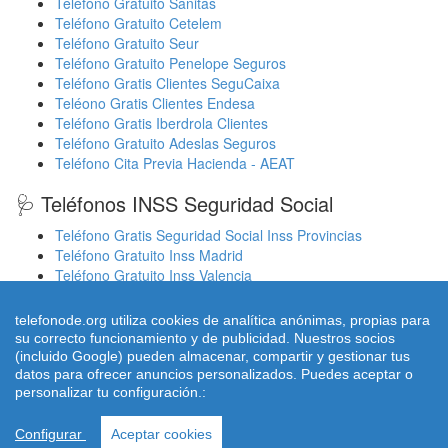
Teléfono Gratuito Sanitas
Teléfono Gratuito Cetelem
Teléfono Gratuito Seur
Teléfono Gratuito Penelope Seguros
Teléfono Gratis Clientes SeguCaixa
Teléono Gratis Clientes Endesa
Teléfono Gratis Iberdrola Clientes
Teléfono Gratuito Adeslas Seguros
Teléfono Cita Previa Hacienda - AEAT
🩺 Teléfonos INSS Seguridad Social
Teléfono Gratis Seguridad Social Inss Provincias
Teléfono Gratuito Inss Madrid
Teléfono Gratuito Inss Valencia
Cita Previa Sergas Médicos Galicia
Cita Previa Médicos Euskadi Osakidetza Osanet
telefonode.org utiliza cookies de analítica anónimas, propias para
Cita Previa Sas Intersas Andalucia
su correcto funcionamiento y de publicidad. Nuestros socios
(incluido Google) pueden almacenar, compartir y gestionar tus
datos para ofrecer anuncios personalizados. Puedes aceptar o
personalizar tu configuración.:
© 2026 telefonode.org |
Quienes Somos
|
Aviso legal - Política
Privacidad
|
Política de Cookies
|
Contacto
Configurar
Aceptar cookies