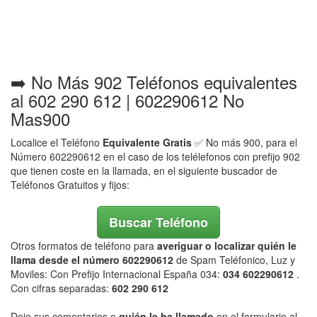
➡️ No Más 902 Teléfonos equivalentes
al 602 290 612 | 602290612 No
Mas900
Localice el Teléfono
Equivalente Gratis
✅ No más 900, para el
Número 602290612 en el caso de los telélefonos con prefijo 902
que tienen coste en la llamada, en el siguiente buscador de
Teléfonos Gratuitos y fijos:
Buscar Teléfono
Otros formatos de teléfono para
averiguar o localizar quién le
llama desde el número 602290612
de Spam Teléfonico, Luz y
Moviles: Con Prefijo Internacional España 034:
034 602290612
.
Con cifras separadas:
602 290 612
Deje sus comentarios o
quién le ha llamado
en el formulario al