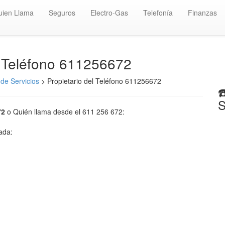
uien Llama
Seguros
Electro-Gas
Telefonía
Finanzas
️ Teléfono 611256672
de Servicios
> Propietario del Teléfono 611256672
☎
S
72
o Quién llama desde el 611 256 672:
mada: