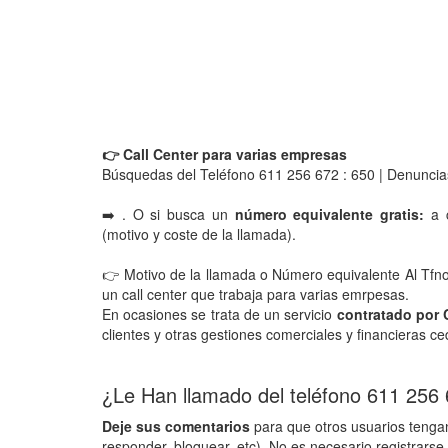
👉 Call Center para varias empresas
Búsquedas del Teléfono 611 256 672 : 650 | Denuncia
➡️ . O si busca un
número equivalente gratis:
a c
(motivo y coste de la llamada).
👉 Motivo de la llamada o Número equivalente Al Tf
un call center que trabaja para varias emrpesas.
En ocasiones se trata de un servicio
contratado por 
clientes y otras gestiones comerciales y financieras ce
¿Le Han llamado del teléfono 611 256
Deje sus comentarios
para que otros usuarios tengan
responder, bloquear, etc). No es necesario registrarse 