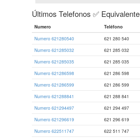
Últimos Telefonos ✅ Equivalent
Numero
Teléfono
Numero 621280540
621 280 540
Numero 621285032
621 285 032
Numero 621285035
621 285 035
Numero 621286598
621 286 598
Numero 621286599
621 286 599
Numero 621288841
621 288 841
Numero 621294497
621 294 497
Numero 621296619
621 296 619
Numero 622511747
622 511 747