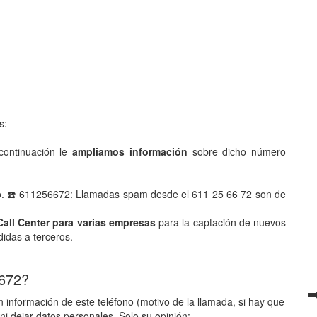
s:
ontinuación le
ampliamos información
sobre dicho número
no. ☎️ 611256672: Llamadas spam desde el 611 25 66 72 son de
Call Center para varias empresas
para la captación de nuevos
didas a terceros.
 672?
➡
 información de este teléfono (motivo de la llamada, si hay que
ni dejar datos personales. Solo su opinión: