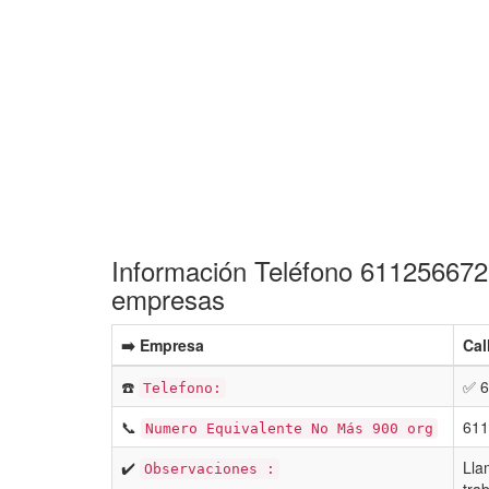
Información Teléfono 611256672 
empresas
➡️ Empresa
Cal
☎️
✅ 6
Telefono:
📞
611
Numero Equivalente No Más 900 org
✔️
Lla
Observaciones :