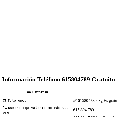
Información Teléfono 615804789 Gratuito 
➡️ Empresa
☎️
✅ 615804789'> ¿ Es gratu
Telefono:
📞
Numero Equivalente No Más 900
615 804 789
org