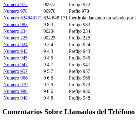
Numero 972
00972
Prefijo 972
Numero 978
00978
Prefio 978
Numero 634848171
634 848 171
Iberdrola llamando un sabado por l
Numero 983
9 8 3
Prefijo 983
Numero 234
00234
Prefijo 234
Numero 225
00225
Prefijo 225
Numero 924
9 2 4
Prefijo 924
Numero 943
9 4 3
Prefijo 943
Numero 945
9 4 5
Prefijo 945
Numero 947
9 4 7
Prefijo 947
Numero 957
9 5 7
Prefijo 957
Numero 966
9 6 6
Prefijo 966
Numero 979
9 7 9
Prefijo 979
Numero 986
9 8 6
Prefijo 986
Numero 948
9 4 8
Prefijo 948
Comentarios Sobre Llamadas del Teléfono