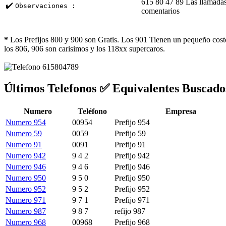
615 80 47 89 Las llamadas
✔️
Observaciones :
comentarios
*
Los Prefijos 800 y 900 son Gratis. Los 901 Tienen un pequeño coste
los 806, 906 son carisimos y los 118xx supercaros.
Últimos Telefonos ✅ Equivalentes Buscado
Numero
Teléfono
Empresa
Numero 954
00954
Prefijo 954
Numero 59
0059
Prefijo 59
Numero 91
0091
Prefijo 91
Numero 942
9 4 2
Prefijo 942
Numero 946
9 4 6
Prefijo 946
Numero 950
9 5 0
Prefijo 950
Numero 952
9 5 2
Prefijo 952
Numero 971
9 7 1
Prefijo 971
Numero 987
9 8 7
refijo 987
Numero 968
00968
Prefijo 968