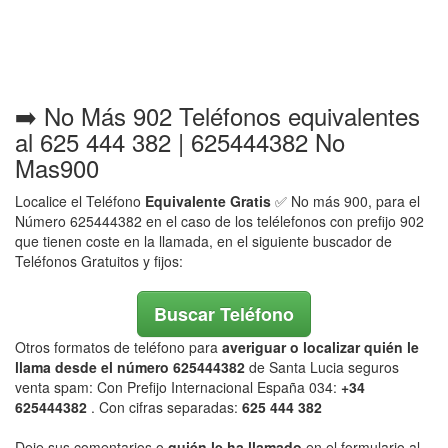
➡️ No Más 902 Teléfonos equivalentes
al 625 444 382 | 625444382 No
Mas900
Localice el Teléfono
Equivalente Gratis
✅ No más 900, para el
Número 625444382 en el caso de los telélefonos con prefijo 902
que tienen coste en la llamada, en el siguiente buscador de
Teléfonos Gratuitos y fijos:
Buscar Teléfono
Otros formatos de teléfono para
averiguar o localizar quién le
llama desde el número 625444382
de Santa Lucia seguros
venta spam: Con Prefijo Internacional España 034:
+34
625444382
. Con cifras separadas:
625 444 382
Deje sus comentarios o
quién le ha llamado
en el formulario al