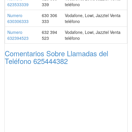
623533339
339
teléfono
Numero
630 306
Vodafone, Lowi, Jazztel Venta
630306333
333
teléfono
Numero
632 394
Vodafone, Lowi, Jazztel Venta
632394523
523
teléfono
Comentarios Sobre Llamadas del
Teléfono 625444382