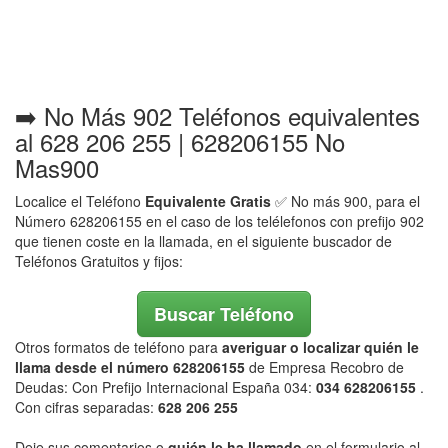
➡️ No Más 902 Teléfonos equivalentes
al 628 206 255 | 628206155 No
Mas900
Localice el Teléfono
Equivalente Gratis
✅ No más 900, para el
Número 628206155 en el caso de los telélefonos con prefijo 902
que tienen coste en la llamada, en el siguiente buscador de
Teléfonos Gratuitos y fijos:
Buscar Teléfono
Otros formatos de teléfono para
averiguar o localizar quién le
llama desde el número 628206155
de Empresa Recobro de
Deudas: Con Prefijo Internacional España 034:
034 628206155
.
Con cifras separadas:
628 206 255
Deje sus comentarios o
quién le ha llamado
en el formulario al