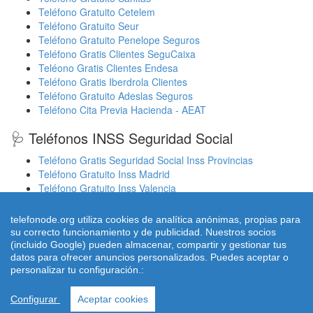
Teléfono Gratuito Cetelem
Teléfono Gratuito Seur
Teléfono Gratuito Penelope Seguros
Teléfono Gratis Clientes SeguCaixa
Teléono Gratis Clientes Endesa
Teléfono Gratis Iberdrola Clientes
Teléfono Gratuito Adeslas Seguros
Teléfono Cita Previa Hacienda - AEAT
🩺 Teléfonos INSS Seguridad Social
Teléfono Gratis Seguridad Social Inss Provincias
Teléfono Gratuito Inss Madrid
Teléfono Gratuito Inss Valencia
Cita Previa Sergas Médicos Galicia
Cita Previa Médicos Euskadi Osakidetza Osanet
telefonode.org utiliza cookies de analítica anónimas, propias para
Cita Previa Sas Intersas Andalucia
su correcto funcionamiento y de publicidad. Nuestros socios
(incluido Google) pueden almacenar, compartir y gestionar tus
datos para ofrecer anuncios personalizados. Puedes aceptar o
personalizar tu configuración.:
© 2026 telefonode.org |
Quienes Somos
|
Aviso legal - Política
Privacidad
|
Política de Cookies
|
Contacto
Configurar
Aceptar cookies