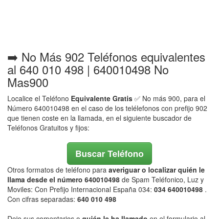
➡️ No Más 902 Teléfonos equivalentes
al 640 010 498 | 640010498 No
Mas900
Localice el Teléfono
Equivalente Gratis
✅ No más 900, para el
Número 640010498 en el caso de los telélefonos con prefijo 902
que tienen coste en la llamada, en el siguiente buscador de
Teléfonos Gratuitos y fijos:
Buscar Teléfono
Otros formatos de teléfono para
averiguar o localizar quién le
llama desde el número 640010498
de Spam Teléfonico, Luz y
Moviles: Con Prefijo Internacional España 034:
034 640010498
.
Con cifras separadas:
640 010 498
Deje sus comentarios o
quién le ha llamado
en el formulario al