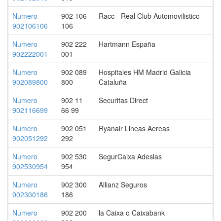
Numero
902 106
Racc - Real Club Automovilistico
902106106
106
Numero
902 222
Hartmann España
902222001
001
Numero
902 089
Hospitales HM Madrid Galicia
902089800
800
Cataluña
Numero
902 11
Securitas Direct
902116699
66 99
Numero
902 051
Ryanair Lineas Aereas
902051292
292
Numero
902 530
SegurCaixa Adeslas
902530954
954
Numero
902 300
Allianz Seguros
902300186
186
Numero
902 200
la Caixa o Caixabank