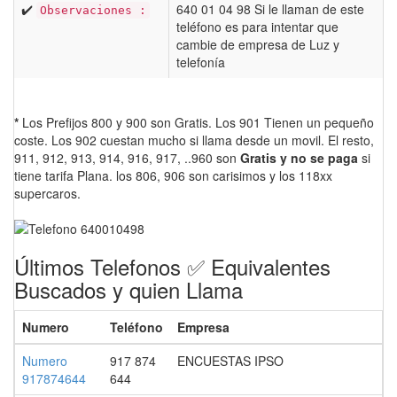
✔️
640 01 04 98 Si le llaman de este
Observaciones :
teléfono es para intentar que
cambie de empresa de Luz y
telefonía
*
Los Prefijos 800 y 900 son Gratis. Los 901 Tienen un pequeño
coste. Los 902 cuestan mucho si llama desde un movil. El resto,
911, 912, 913, 914, 916, 917, ..960 son
Gratis y no se paga
si
tiene tarifa Plana. los 806, 906 son carisimos y los 118xx
supercaros.
Últimos Telefonos ✅ Equivalentes
Buscados y quien Llama
Numero
Teléfono
Empresa
Numero
917 874
ENCUESTAS IPSO
917874644
644