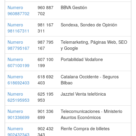
Numero
960 887
BBVA Gestión
960887702
702
Numero
981 167
Sondexa, Sondeo de Opinión
981167311
311
Numero
987 795
Telemarketing, Páginas Web, SEO
987795167
167
y Google
Numero
607 100
Portabilidad Vodafone
607100199
199
Numero
618 692
Catalana Occidente - Seguros
618692403
403
Bilbao
Numero
625 195
Jazztel Venta telefónica
625195953
953
Numero
901 336
Telecomunicaciones - Ministerio
901336699
699
Asuntos Económicos
Numero
902 432
Renfe Compra de billetes
902432343
343