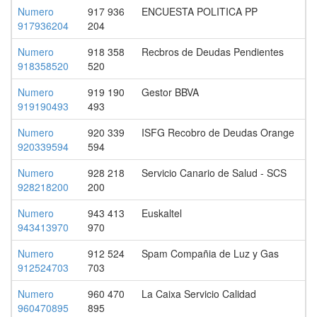
Numero
917 936
ENCUESTA POLITICA PP
917936204
204
Numero
918 358
Recbros de Deudas Pendientes
918358520
520
Numero
919 190
Gestor BBVA
919190493
493
Numero
920 339
ISFG Recobro de Deudas Orange
920339594
594
Numero
928 218
Servicio Canario de Salud - SCS
928218200
200
Numero
943 413
Euskaltel
943413970
970
Numero
912 524
Spam Compañia de Luz y Gas
912524703
703
Numero
960 470
La Caixa Servicio Calidad
960470895
895