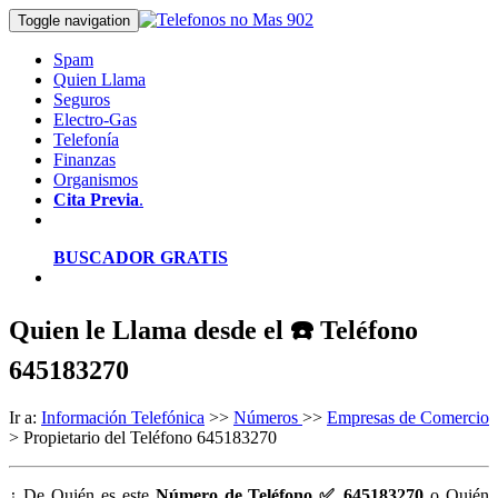
Toggle navigation
Spam
Quien Llama
Seguros
Electro-Gas
Telefonía
Finanzas
Organismos
Cita Previa
.
BUSCADOR GRATIS
Quien le Llama desde el ☎️ Teléfono
645183270
Ir a:
Información Telefónica
>>
Números
>>
Empresas de Comercio
> Propietario del Teléfono 645183270
¿ De Quién es este
Número de Teléfono ✅ 645183270
o Quién