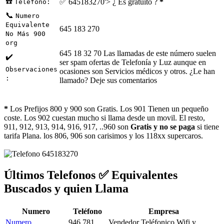
☎️
✅ 645183270'> ¿ Es gratuito ?
*
Telefono:
📞
Numero
Equivalente
645 183 270
No Más 900
org
645 18 32 70 Las llamadas de este número suelen
✔️
ser spam ofertas de Telefonía y Luz aunque en
Observaciones
ocasiones son Servicios médicos y otros. ¿Le han
:
llamado? Deje sus comentarios
*
Los Prefijos 800 y 900 son Gratis. Los 901 Tienen un pequeño
coste. Los 902 cuestan mucho si llama desde un movil. El resto,
911, 912, 913, 914, 916, 917, ..960 son
Gratis y no se paga
si tiene
tarifa Plana. los 806, 906 son carisimos y los 118xx supercaros.
Últimos Telefonos ✅ Equivalentes
Buscados y quien Llama
Numero
Teléfono
Empresa
Numero
946 781
Vendedor Teléfonico Wifi y