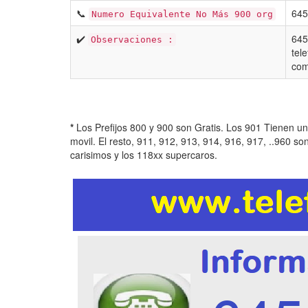
📞
645
Numero Equivalente No Más 900 org
✔️
645
Observaciones :
tel
com
*
Los Prefijos 800 y 900 son Gratis. Los 901 Tienen u
movil. El resto, 911, 912, 913, 914, 916, 917, ..960 so
carisimos y los 118xx supercaros.