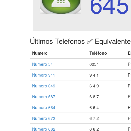
Últimos Telefonos ✅ Equivalent
Numero
Teléfono
E
Numero 54
0054
P
Numero 941
9 4 1
P
Numero 649
6 4 9
P
Numero 687
6 8 7
P
Numero 664
6 6 4
P
Numero 672
6 7 2
P
Numero 662
6 6 2
P