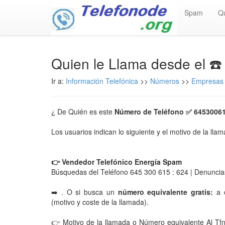
Spam
Q
Quien le Llama desde el ☎
Ir a:
Información Telefónica
>>
Números
>>
Empresas 
¿ De Quién es este
Número de Teléfono ✅ 6453006
Los usuarios indican lo siguiente y el motivo de la lla
👉 Vendedor Telefónico Energía Spam
Búsquedas del Teléfono 645 300 615 : 624 | Denuncia
➡️ . O si busca un
número equivalente gratis:
a c
(motivo y coste de la llamada).
👉 Motivo de la llamada o Número equivalente Al Tf