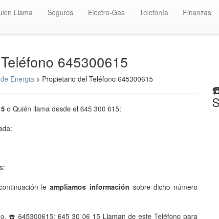
uien Llama
Seguros
Electro-Gas
Telefonía
Finanzas
️ Teléfono 645300615
de Energia
> Propietario del Teléfono 645300615
☎
S
15
o Quién llama desde el 645 300 615:
mada:
s:
ontinuación le
ampliamos información
sobre dicho número
no. ☎️ 645300615: 645 30 06 15 Llaman de este Teléfono para