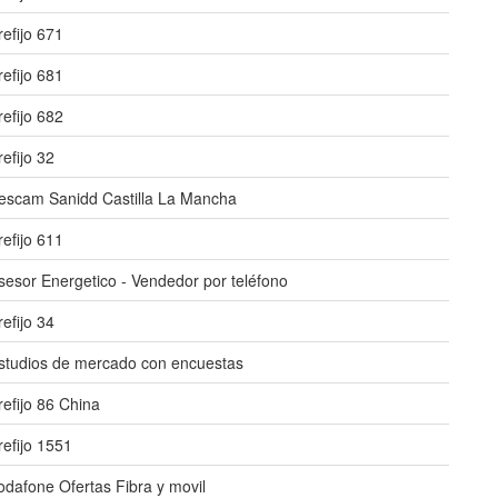
refijo 671
refijo 681
refijo 682
refijo 32
escam Sanidd Castilla La Mancha
refijo 611
sesor Energetico - Vendedor por teléfono
refijo 34
studios de mercado con encuestas
refijo 86 China
refijo 1551
odafone Ofertas Fibra y movil