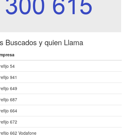
es Buscados y quien Llama
mpresa
refijo 54
refijo 941
refijo 649
refijo 687
refijo 664
refijo 672
refijo 662 Vodafone