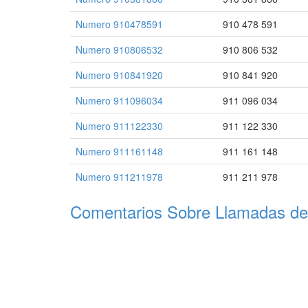
Numero 910478591
910 478 591
Numero 910806532
910 806 532
Numero 910841920
910 841 920
Numero 911096034
911 096 034
Numero 911122330
911 122 330
Numero 911161148
911 161 148
Numero 911211978
911 211 978
Comentarios Sobre Llamadas de