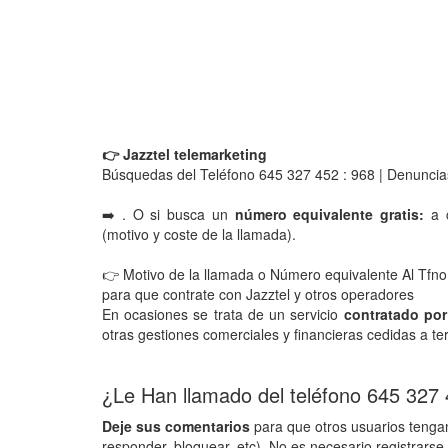
👉 Jazztel telemarketing
Búsquedas del Teléfono 645 327 452 : 968 | Denuncia
➡️ . O si busca un
número equivalente gratis:
a c
(motivo y coste de la llamada).
👉 Motivo de la llamada o Número equivalente Al Tfno
para que contrate con Jazztel y otros operadores
En ocasiones se trata de un servicio
contratado por
otras gestiones comerciales y financieras cedidas a te
¿Le Han llamado del teléfono 645 327
Deje sus comentarios
para que otros usuarios tengan
responder, bloquear, etc). No es necesario registrarse 