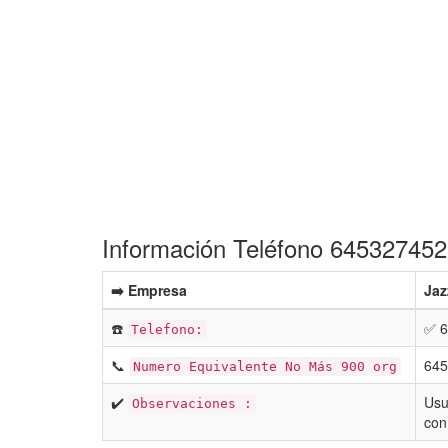
Información Teléfono 645327452 
➡️ Empresa
Jaz
☎️
✅ 6
Telefono:
📞
645
Numero Equivalente No Más 900 org
✔️
Usu
Observaciones :
con