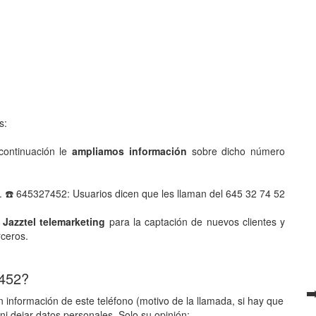
s:
ontinuación le
ampliamos información
sobre dicho número
. ☎️ 645327452: Usuarios dicen que les llaman del 645 32 74 52
 Jazztel telemarketing
para la captación de nuevos clientes y
rceros.
 452?
➡
 información de este teléfono (motivo de la llamada, si hay que
ni dejar datos personales. Solo su opinión: