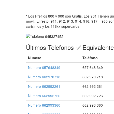
*
Los Prefijos 800 y 900 son Gratis. Los 901 Tienen u
movil. El resto, 911, 912, 913, 914, 916, 917, ..960 so
carisimos y los 118xx supercaros.
Últimos Telefonos ✅ Equivalent
Numero
Teléfono
Numero 657648349
657 648 349
Numero 662970718
662 970 718
Numero 662992261
662 992 261
Numero 662992726
662 992 726
Numero 662993360
662 993 360