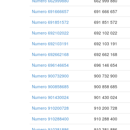
Numero 662999880
662 999 880
Numero 691666657
691 666 657
Numero 691851572
691 851 572
Numero 692102022
692 102 022
Numero 692103191
692 103 191
Numero 692662168
692 662 168
Numero 696146654
696 146 654
Numero 900732900
900 732 900
Numero 900858685
900 858 685
Numero 901430024
901 430 024
Numero 910200728
910 200 728
Numero 910288400
910 288 400
Numero 910381886
910 381 886