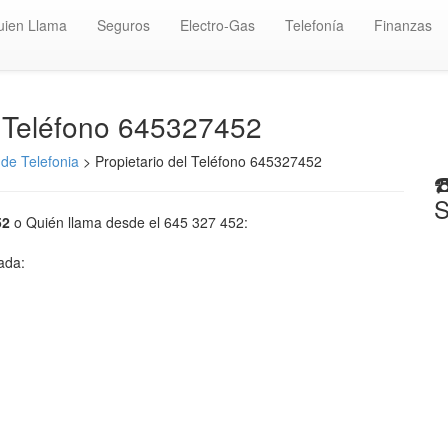
uien Llama
Seguros
Electro-Gas
Telefonía
Finanzas
️ Teléfono 645327452
de Telefonia
> Propietario del Teléfono 645327452
☎
S
52
o Quién llama desde el 645 327 452:
mada: