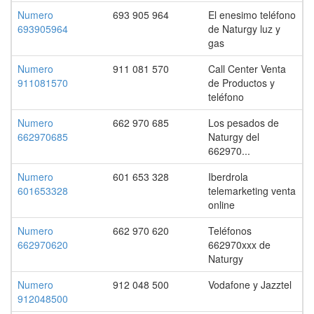
Numero
693 905 964
El enesimo teléfono
693905964
de Naturgy luz y
gas
Numero
911 081 570
Call Center Venta
911081570
de Productos y
teléfono
Numero
662 970 685
Los pesados de
662970685
Naturgy del
662970...
Numero
601 653 328
Iberdrola
601653328
telemarketing venta
online
Numero
662 970 620
Teléfonos
662970620
662970xxx de
Naturgy
Numero
912 048 500
Vodafone y Jazztel
912048500