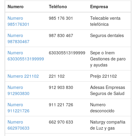
Numero
Teléfono
Empresa
Numero
985 176 301
Telecable venta
985176301
telefónica
Numero
987 830 467
Seguros dentales
987830467
Numero
630305513199999
Sepe o Inem
630305513199999
Gestiones de paro
y ayudas
Numero 221102
221 102
Preijo 221102
Numero
912 903 830
Adesas Empresas
912903830
Seguros de Salud
Numero
911 221 726
Numero
911221726
desconocido
Numero
662 970 633
Naturgy compañia
662970633
de Luz y gas