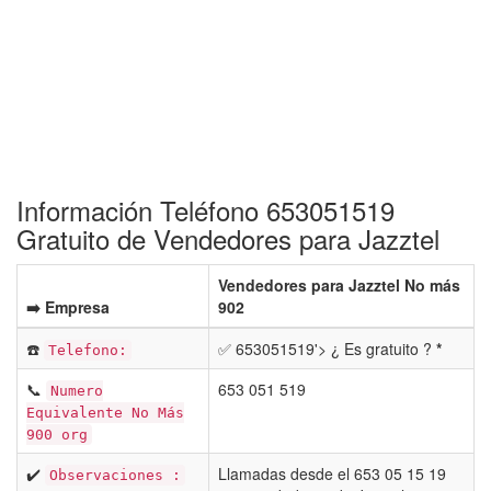
Información Teléfono 653051519
Gratuito de Vendedores para Jazztel
Vendedores para Jazztel No más
➡️ Empresa
902
☎️
✅ 653051519'> ¿ Es gratuito ?
*
Telefono:
📞
653 051 519
Numero
Equivalente No Más
900 org
✔️
Llamadas desde el 653 05 15 19
Observaciones :