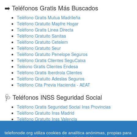
➡️ Teléfonos Gratis Más Buscados
Teléfono Gratis Mutua Madrileña
Teléfono Gratuito Mapfre Hogar
Teléfono Gratis Linea Directa
Teléfono Gratuito Sanitas
Teléfono Gratuito Cetelem
Teléfono Gratuito Seur
Teléfono Gratuito Penelope Seguros
Teléfono Gratis Clientes SeguCaixa
Teléono Gratis Clientes Endesa
Teléfono Gratis Iberdrola Clientes
Teléfono Gratuito Adeslas Seguros
Teléfono Cita Previa Hacienda - AEAT
🩺 Teléfonos INSS Seguridad Social
Teléfono Gratis Seguridad Social Inss Provincias
Teléfono Gratuito Inss Madrid
Teléfono Gratuito Inss Valencia
Cita Previa Sergas Médicos Galicia
Cita Previa Médicos Euskadi Osakidetza Osanet
telefonode.org utiliza cookies de analítica anónimas, propias para