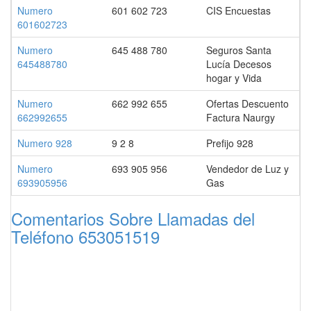
Numero
601 602 723
CIS Encuestas
601602723
Numero
645 488 780
Seguros Santa
645488780
Lucía Decesos
hogar y Vida
Numero
662 992 655
Ofertas Descuento
662992655
Factura Naurgy
Numero 928
9 2 8
Prefijo 928
Numero
693 905 956
Vendedor de Luz y
693905956
Gas
Comentarios Sobre Llamadas del
Teléfono 653051519