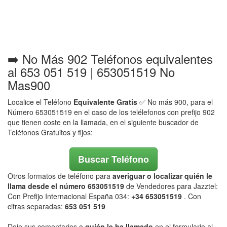
➡️ No Más 902 Teléfonos equivalentes
al 653 051 519 | 653051519 No
Mas900
Localice el Teléfono
Equivalente Gratis
✅ No más 900, para el
Número 653051519 en el caso de los telélefonos con prefijo 902
que tienen coste en la llamada, en el siguiente buscador de
Teléfonos Gratuitos y fijos:
Buscar Teléfono
Otros formatos de teléfono para
averiguar o localizar quién le
llama desde el número 653051519
de Vendedores para Jazztel:
Con Prefijo Internacional España 034:
+34 653051519
. Con
cifras separadas:
653 051 519
Deje sus comentarios o
quién le ha llamado
en el formulario al