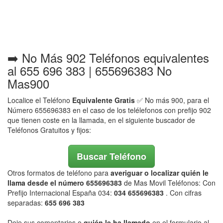
➡️ No Más 902 Teléfonos equivalentes
al 655 696 383 | 655696383 No
Mas900
Localice el Teléfono
Equivalente Gratis
✅ No más 900, para el
Número 655696383 en el caso de los telélefonos con prefijo 902
que tienen coste en la llamada, en el siguiente buscador de
Teléfonos Gratuitos y fijos:
Buscar Teléfono
Otros formatos de teléfono para
averiguar o localizar quién le
llama desde el número 655696383
de Mas Movil Teléfonos: Con
Prefijo Internacional España 034:
034 655696383
. Con cifras
separadas:
655 696 383
Deje sus comentarios o
quién le ha llamado
en el formulario al