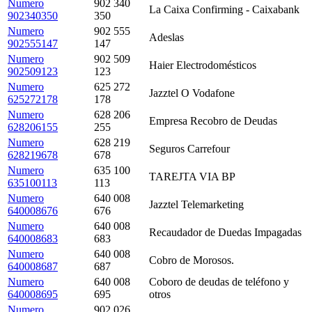
Numero
902 340
La Caixa Confirming - Caixabank
902340350
350
Numero
902 555
Adeslas
902555147
147
Numero
902 509
Haier Electrodomésticos
902509123
123
Numero
625 272
Jazztel O Vodafone
625272178
178
Numero
628 206
Empresa Recobro de Deudas
628206155
255
Numero
628 219
Seguros Carrefour
628219678
678
Numero
635 100
TAREJTA VIA BP
635100113
113
Numero
640 008
Jazztel Telemarketing
640008676
676
Numero
640 008
Recaudador de Duedas Impagadas
640008683
683
Numero
640 008
Cobro de Morosos.
640008687
687
Numero
640 008
Coboro de deudas de teléfono y
640008695
695
otros
Numero
902 026