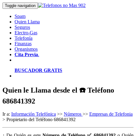
Toggle navigation
Spam
Quien Llama
Seguros
Electro-Gas
Telefonía
Finanzas
Organismos
Cita Previa
.
BUSCADOR GRATIS
Quien le Llama desde el ☎️ Teléfono
686841392
Ir a:
Información Telefónica
>>
Números
>>
Empresas de Telefonia
> Propietario del Teléfono 686841392
¿ De Quién es este
Número de Teléfono ✅ 686841392
o Quién