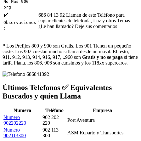
No Más 900
org
✔️
686 84 13 92 Llaman de este Teléfono para
captar clientes de telefonía, Luz y otros Temas
Observaciones
¿Le han llamado? Deje sus comentarios
:
*
Los Prefijos 800 y 900 son Gratis. Los 901 Tienen un pequeño
coste. Los 902 cuestan mucho si llama desde un movil. El resto,
911, 912, 913, 914, 916, 917, ..960 son
Gratis y no se paga
si tiene
tarifa Plana. los 806, 906 son carisimos y los 118xx supercaros.
Últimos Telefonos ✅ Equivalentes
Buscados y quien Llama
Numero
Teléfono
Empresa
Numero
902 202
Port Aventura
902202220
220
Numero
902 113
ASM Reparto y Transportes
902113300
300