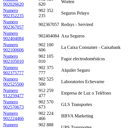
Worten
902026620
620
Numero
902 352
Seguros Pelayo
902352235
235
Numero
902367057
Redsys - Servired
902367057
Numero
902404084
Axa Seguros
902404084
Numero
902 100
La Caixa Consumer - Caixabank
902100606
606
Numero
902 105
Fagor electrodomésticos
902105010
010
Numero
902 375
Alquiler Seguro
902375777
777
Numero
902 525
Laboratorios Echevarne
902525500
500
Numero
912 259
Empresa de Luz o Teléfono
912259477
477
Numero
902 570
GLS Transportes
902570673
673
Numero
902 224
BBVA Marketing
902224466
466
Numero
902 888
UPS Transportes