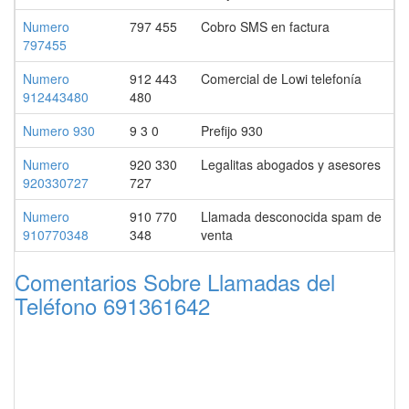
Numero
797 455
Cobro SMS en factura
797455
Numero
912 443
Comercial de Lowi telefonía
912443480
480
Numero 930
9 3 0
Prefijo 930
Numero
920 330
Legalitas abogados y asesores
920330727
727
Numero
910 770
Llamada desconocida spam de
910770348
348
venta
Comentarios Sobre Llamadas del
Teléfono 691361642