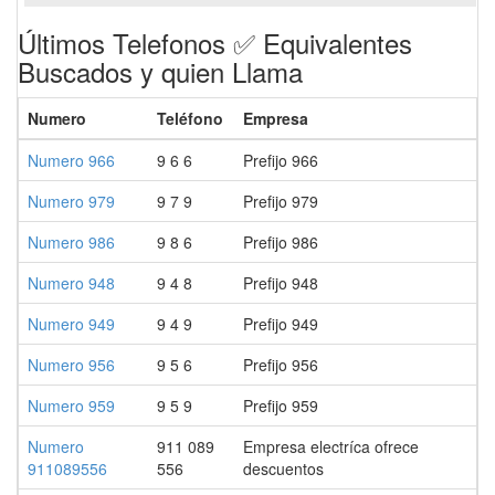
Últimos Telefonos ✅ Equivalentes
Buscados y quien Llama
Numero
Teléfono
Empresa
Numero 966
9 6 6
Prefijo 966
Numero 979
9 7 9
Prefijo 979
Numero 986
9 8 6
Prefijo 986
Numero 948
9 4 8
Prefijo 948
Numero 949
9 4 9
Prefijo 949
Numero 956
9 5 6
Prefijo 956
Numero 959
9 5 9
Prefijo 959
Numero
911 089
Empresa electríca ofrece
911089556
556
descuentos