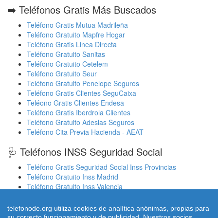
➡️ Teléfonos Gratis Más Buscados
Teléfono Gratis Mutua Madrileña
Teléfono Gratuito Mapfre Hogar
Teléfono Gratis Linea Directa
Teléfono Gratuito Sanitas
Teléfono Gratuito Cetelem
Teléfono Gratuito Seur
Teléfono Gratuito Penelope Seguros
Teléfono Gratis Clientes SeguCaixa
Teléono Gratis Clientes Endesa
Teléfono Gratis Iberdrola Clientes
Teléfono Gratuito Adeslas Seguros
Teléfono Cita Previa Hacienda - AEAT
🩺 Teléfonos INSS Seguridad Social
Teléfono Gratis Seguridad Social Inss Provincias
Teléfono Gratuito Inss Madrid
Teléfono Gratuito Inss Valencia
Cita Previa Sergas Médicos Galicia
Cita Previa Médicos Euskadi Osakidetza Osanet
telefonode.org utiliza cookies de analítica anónimas, propias para
Cita Previa Sas Intersas Andalucia
su correcto funcionamiento y de publicidad. Nuestros socios