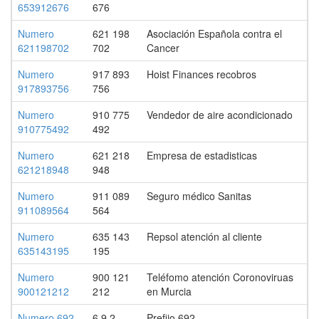
653912676
676
Numero
621 198
Asociación Española contra el
621198702
702
Cancer
Numero
917 893
Hoist Finances recobros
917893756
756
Numero
910 775
Vendedor de aire acondicionado
910775492
492
Numero
621 218
Empresa de estadisticas
621218948
948
Numero
911 089
Seguro médico Sanitas
911089564
564
Numero
635 143
Repsol atención al cliente
635143195
195
Numero
900 121
Teléfomo atención Coronoviruas
900121212
212
en Murcia
Numero 692
6 9 2
Prefijo 692