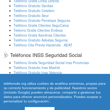
Teléfono Gratis Linea Directa
Teléfono Gratuito Sanitas
Teléfono Gratuito Cetelem
Teléfono Gratuito Seur
Teléfono Gratuito Penelope Seguros
Teléfono Gratis Clientes SeguCaixa
Teléono Gratis Clientes Endesa
Teléfono Gratis Iberdrola Clientes
Teléfono Gratuito Adeslas Seguros
Teléfono Cita Previa Hacienda - AEAT
🩺 Teléfonos INSS Seguridad Social
Teléfono Gratis Seguridad Social Inss Provincias
Teléfono Gratuito Inss Madrid
Teléfono Gratuito Inss Valencia
Cita Previa Sergas Médicos Galicia
Cita Previa Médicos Euskadi Osakidetza Osanet
telefonode.org utiliza cookies de analítica anónimas, propias para
Cita Previa Sas Intersas Andalucia
su correcto funcionamiento y de publicidad. Nuestros socios
(incluido Google) pueden almacenar, compartir y gestionar tus
datos para ofrecer anuncios personalizados. Puedes aceptar o
personalizar tu configuración.:
© 2026 telefonode.org |
Quienes Somos
|
Aviso legal - Política
Privacidad
|
Política de Cookies
|
Contacto