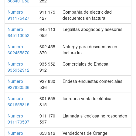
868401252
252
Numero
911 175
Compañía de electricidad
911175427
427
descuentos en factura
Numero
645 113
Legalitas abogados y asesores
645113052
052
Numero
602 455
Naturgy para descuentos en
602455870
870
factura luz
Numero
935 952
Comerciales de Endesa
935952912
912
Numero
927 830
Endesa encuestas comerciales
927830536
536
Numero
601 655
Iberdorla venta telefónica
601655815
815
Numero
911 170
Llamada silenciosa no responden
911170597
597
Numero
653 912
Vendedores de Orange