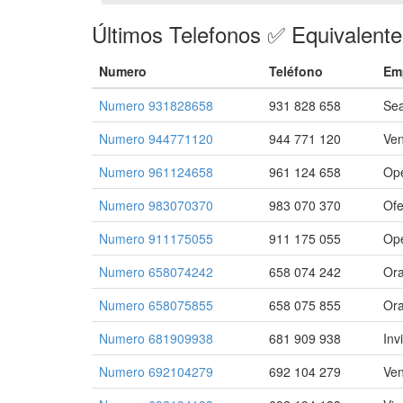
Últimos Telefonos ✅ Equivalent
Numero
Teléfono
Em
Numero 931828658
931 828 658
Sea
Numero 944771120
944 771 120
Ven
Numero 961124658
961 124 658
Ope
Numero 983070370
983 070 370
Ofe
Numero 911175055
911 175 055
Ope
Numero 658074242
658 074 242
Ora
Numero 658075855
658 075 855
Ora
Numero 681909938
681 909 938
Inv
Numero 692104279
692 104 279
Ven