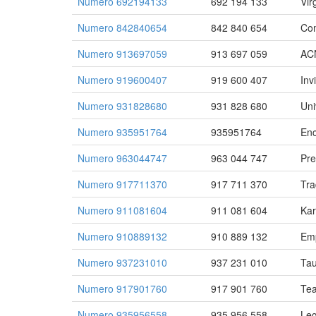
Numero 692194133
692 194 133
Vir
Numero 842840654
842 840 654
Com
Numero 913697059
913 697 059
AC
Numero 919600407
919 600 407
Inv
Numero 931828680
931 828 680
Uni
Numero 935951764
935951764
Enc
Numero 963044747
963 044 747
Pre
Numero 917711370
917 711 370
Tra
Numero 911081604
911 081 604
Kar
Numero 910889132
910 889 132
Emp
Numero 937231010
937 231 010
Tau
Numero 917901760
917 901 760
Te
Numero 935956558
935 956 558
Leg