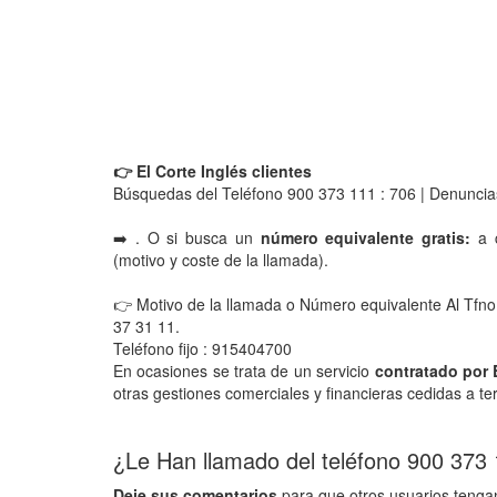
👉 El Corte Inglés clientes
Búsquedas del Teléfono 900 373 111 : 706 | Denuncia
➡️ . O si busca un
número equivalente gratis:
a c
(motivo y coste de la llamada).
👉 Motivo de la llamada o Número equivalente Al Tfno.
37 31 11.
Teléfono fijo : 915404700
En ocasiones se trata de un servicio
contratado por 
otras gestiones comerciales y financieras cedidas a te
¿Le Han llamado del teléfono 900 373
Deje sus comentarios
para que otros usuarios tengan