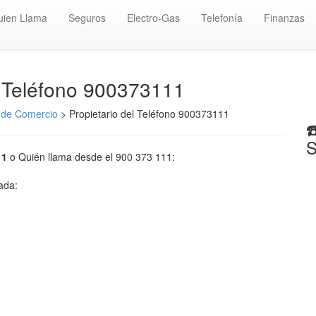
uien Llama
Seguros
Electro-Gas
Telefonía
Finanzas
️ Teléfono 900373111
 de Comercio
> Propietario del Teléfono 900373111
☎
S
11
o Quién llama desde el 900 373 111:
mada: