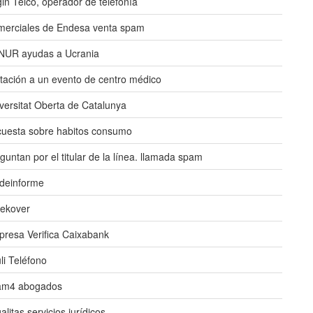
gin Telco, operador de telefonía
erciales de Endesa venta spam
NUR ayudas a Ucrania
itación a un evento de centro médico
versitat Oberta de Catalunya
uesta sobre habitos consumo
guntan por el titular de la línea. llamada spam
deinforme
ekover
resa Verifica Caixabank
li Teléfono
am4 abogados
alitas servicios jurídicos