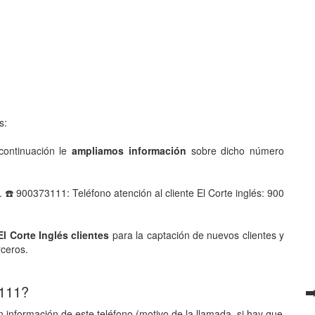
s:
ontinuación le
ampliamos información
sobre dicho número
 ☎️ 900373111: Teléfono atención al cliente El Corte inglés: 900
El Corte Inglés clientes
para la captación de nuevos clientes y
rceros.
 111?
➡
 información de este teléfono (motivo de la llamada, si hay que