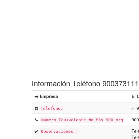
Información Teléfono 900373111 G
➡️ Empresa
El 
☎️
✅ 9
Telefono:
📞
900
Numero Equivalente No Más 900 org
✔️
Tel
Observaciones :
Tel