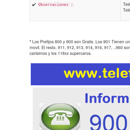
✔️
Tel
Observaciones :
Tel
*
Los Prefijos 800 y 900 son Gratis. Los 901 Tienen u
movil. El resto, 911, 912, 913, 914, 916, 917, ..960 so
carisimos y los 118xx supercaros.