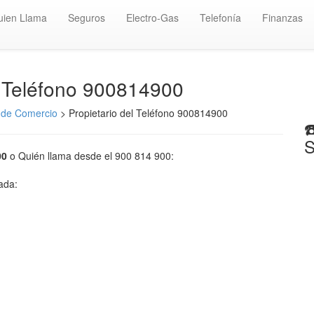
uien Llama
Seguros
Electro-Gas
Telefonía
Finanzas
️ Teléfono 900814900
 de Comercio
> Propietario del Teléfono 900814900
☎
S
00
o Quién llama desde el 900 814 900:
mada: