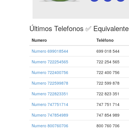
Últimos Telefonos ✅ Equivalent
Numero
Teléfono
Numero 699018544
699 018 544
Numero 722254565
722 254 565
Numero 722400756
722 400 756
Numero 722599878
722 599 878
Numero 722823351
722 823 351
Numero 747751714
747 751 714
Numero 747854989
747 854 989
Numero 800760706
800 760 706