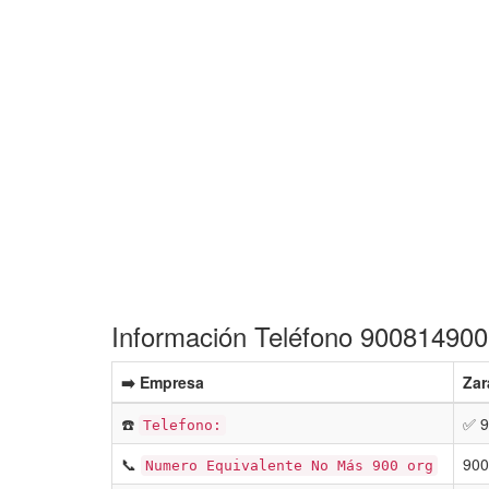
Información Teléfono 900814900
➡️ Empresa
Zar
☎️
✅ 9
Telefono:
📞
900
Numero Equivalente No Más 900 org