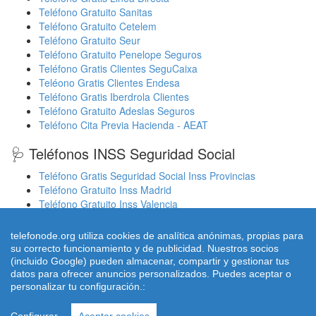
Teléfono Gratuito Sanitas
Teléfono Gratuito Cetelem
Teléfono Gratuito Seur
Teléfono Gratuito Penelope Seguros
Teléfono Gratis Clientes SeguCaixa
Teléono Gratis Clientes Endesa
Teléfono Gratis Iberdrola Clientes
Teléfono Gratuito Adeslas Seguros
Teléfono Cita Previa Hacienda - AEAT
🩺 Teléfonos INSS Seguridad Social
Teléfono Gratis Seguridad Social Inss Provincias
Teléfono Gratuito Inss Madrid
Teléfono Gratuito Inss Valencia
Cita Previa Sergas Médicos Galicia
Cita Previa Médicos Euskadi Osakidetza Osanet
telefonode.org utiliza cookies de analítica anónimas, propias para
Cita Previa Sas Intersas Andalucia
su correcto funcionamiento y de publicidad. Nuestros socios
(incluido Google) pueden almacenar, compartir y gestionar tus
datos para ofrecer anuncios personalizados. Puedes aceptar o
personalizar tu configuración.:
© 2026 telefonode.org |
Quienes Somos
|
Aviso legal - Política
Privacidad
|
Política de Cookies
|
Contacto