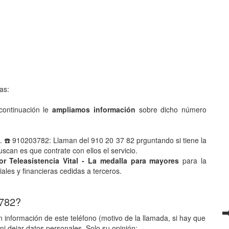
as:
ontinuación le
ampliamos información
sobre dicho número
. ☎️ 910203782: Llaman del 910 20 37 82 prguntando si tiene la
can es que contrate con ellos el servicio.
or Teleasistencia Vital - La medalla para mayores
para la
ales y financieras cedidas a terceros.
 782?
➡
 información de este teléfono (motivo de la llamada, si hay que
ni dejar datos personales. Solo su opinión: