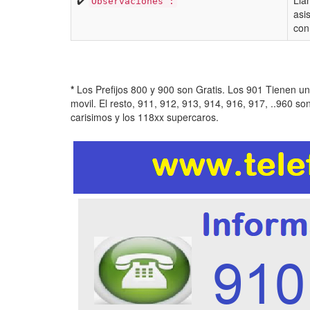
✔️
Lla
Observaciones :
asi
con 
*
Los Prefijos 800 y 900 son Gratis. Los 901 Tienen u
movil. El resto, 911, 912, 913, 914, 916, 917, ..960 so
carisimos y los 118xx supercaros.