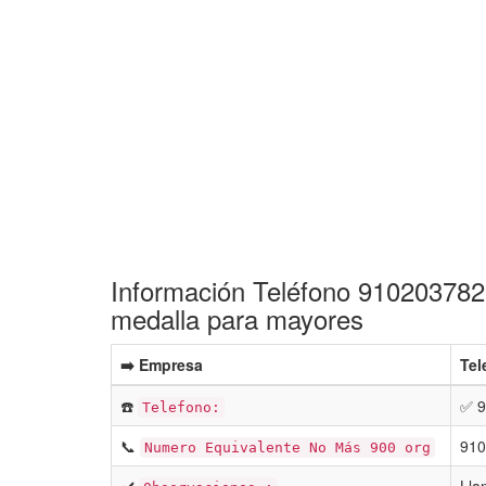
Información Teléfono 910203782 G
medalla para mayores
➡️ Empresa
Tel
☎️
✅ 9
Telefono:
📞
910
Numero Equivalente No Más 900 org