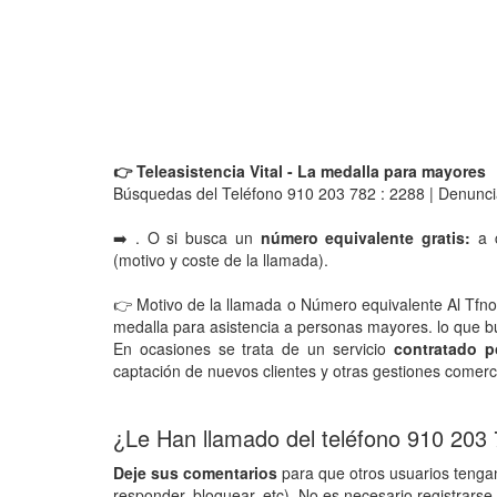
👉 Teleasistencia Vital - La medalla para mayores
Búsquedas del Teléfono 910 203 782 : 2288 | Denunci
➡️ . O si busca un
número equivalente gratis:
a c
(motivo y coste de la llamada).
👉 Motivo de la llamada o Número equivalente Al Tfno
medalla para asistencia a personas mayores. lo que bus
En ocasiones se trata de un servicio
contratado p
captación de nuevos clientes y otras gestiones comerci
¿Le Han llamado del teléfono 910 203
Deje sus comentarios
para que otros usuarios tengan
responder, bloquear, etc). No es necesario registrarse 