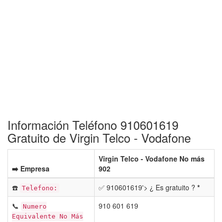
Información Teléfono 910601619
Gratuito de Virgin Telco - Vodafone
Virgin Telco - Vodafone No más
➡️ Empresa
902
☎️
✅ 910601619'> ¿ Es gratuito ?
*
Telefono:
📞
910 601 619
Numero
Equivalente No Más