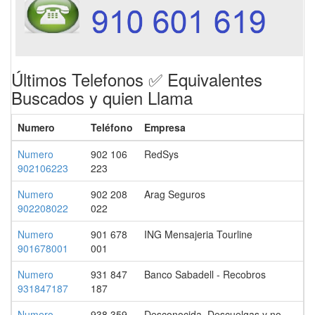
Últimos Telefonos ✅ Equivalentes
Buscados y quien Llama
Numero
Teléfono
Empresa
Numero
902 106
RedSys
902106223
223
Numero
902 208
Arag Seguros
902208022
022
Numero
901 678
ING Mensajeria Tourline
901678001
001
Numero
931 847
Banco Sabadell - Recobros
931847187
187
Numero
938 359
Desconocida. Descuelgas y no