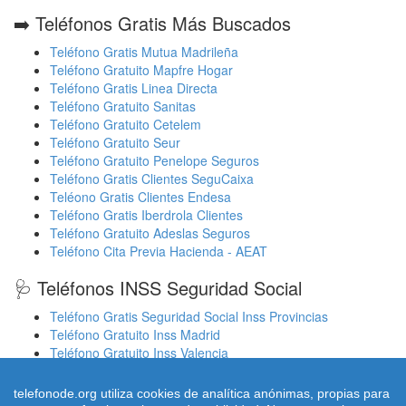
➡️ Teléfonos Gratis Más Buscados
Teléfono Gratis Mutua Madrileña
Teléfono Gratuito Mapfre Hogar
Teléfono Gratis Linea Directa
Teléfono Gratuito Sanitas
Teléfono Gratuito Cetelem
Teléfono Gratuito Seur
Teléfono Gratuito Penelope Seguros
Teléfono Gratis Clientes SeguCaixa
Teléono Gratis Clientes Endesa
Teléfono Gratis Iberdrola Clientes
Teléfono Gratuito Adeslas Seguros
Teléfono Cita Previa Hacienda - AEAT
🩺 Teléfonos INSS Seguridad Social
Teléfono Gratis Seguridad Social Inss Provincias
Teléfono Gratuito Inss Madrid
Teléfono Gratuito Inss Valencia
Cita Previa Sergas Médicos Galicia
Cita Previa Médicos Euskadi Osakidetza Osanet
telefonode.org utiliza cookies de analítica anónimas, propias para