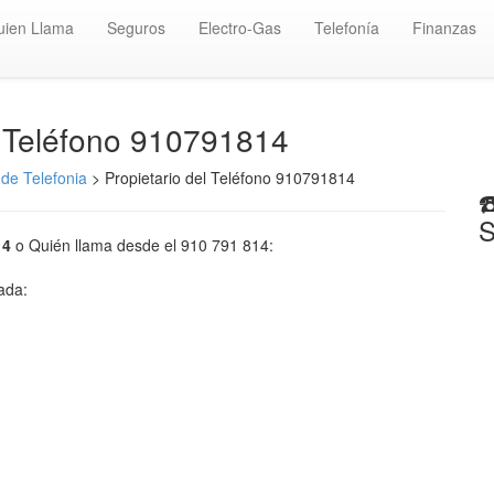
uien Llama
Seguros
Electro-Gas
Telefonía
Finanzas
️ Teléfono 910791814
de Telefonia
> Propietario del Teléfono 910791814
☎
S
14
o Quién llama desde el 910 791 814:
mada: