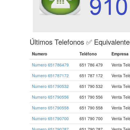
Últimos Telefonos ✅ Equivalent
Numero
Teléfono
Empresa
Numero 651786479
651 786 479
Venta Tel
Numero 651787172
651 787 172
Venta Tel
Numero 651790532
651 790 532
Venta Tel
Numero 651790556
651 790 556
Venta Tel
Numero 651790558
651 790 558
Venta Tel
Numero 651790700
651 790 700
Venta Tel
Numero 651790787
651 790 787
Venta Tel