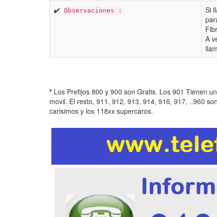
✔️
Si 
Observaciones :
par
Fib
A v
lla
*
Los Prefijos 800 y 900 son Gratis. Los 901 Tienen u
movil. El resto, 911, 912, 913, 914, 916, 917, ..960 so
carisimos y los 118xx supercaros.