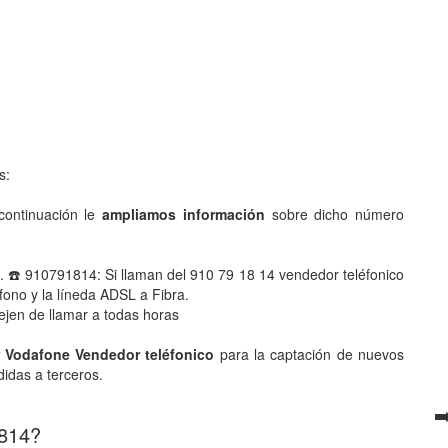
s:
ontinuación le
ampliamos información
sobre dicho número
. ☎️ 910791814: Si llaman del 910 79 18 14 vendedor teléfonico
ono y la líneda ADSL a Fibra.
ejen de llamar a todas horas
r Vodafone Vendedor teléfonico
para la captación de nuevos
didas a terceros.
➡
 814?