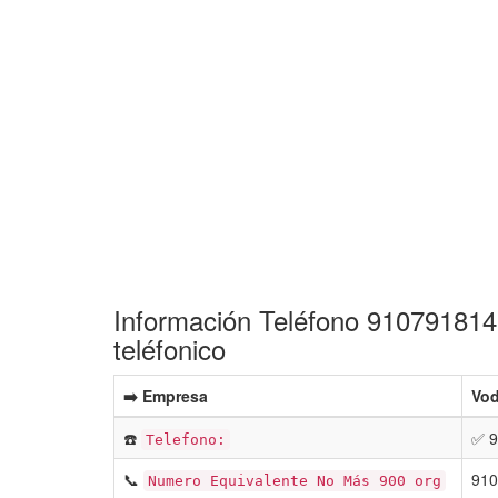
Información Teléfono 910791814
teléfonico
➡️ Empresa
Vod
☎️
✅ 9
Telefono:
📞
910
Numero Equivalente No Más 900 org