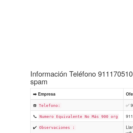
Información Teléfono 911170510 
spam
➡️ Empresa
Ofe
☎️
✅ 9
Telefono:
📞
911
Numero Equivalente No Más 900 org
✔️
Lla
Observaciones :