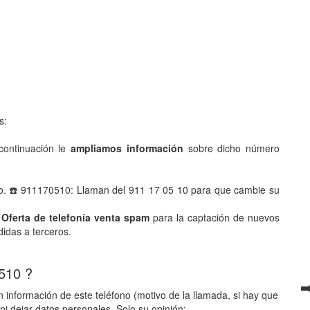
s:
ontinuación le
ampliamos información
sobre dicho número
no. ☎️ 911170510: Llaman del 911 17 05 10 para que cambie su
 Oferta de telefonía venta spam
para la captación de nuevos
didas a terceros.
 510 ?
➡
 información de este teléfono (motivo de la llamada, si hay que
ni dejar datos personales. Solo su opinión: