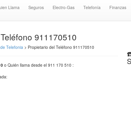
uien Llama
Seguros
Electro-Gas
Telefonía
Finanzas
️ Teléfono 911170510
de Telefonia
> Propietario del Teléfono 911170510
☎
S
10
o Quién llama desde el 911 170 510 :
mada: