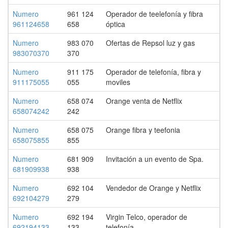
Numero
961 124
Operador de teelefonía y fibra
961124658
658
óptica
Numero
983 070
Ofertas de Repsol luz y gas
983070370
370
Numero
911 175
Operador de telefonía, fibra y
911175055
055
moviles
Numero
658 074
Orange venta de Netflix
658074242
242
Numero
658 075
Orange fibra y teefonia
658075855
855
Numero
681 909
Invitación a un evento de Spa.
681909938
938
Numero
692 104
Vendedor de Orange y Netflix
692104279
279
Numero
692 194
Virgin Telco, operador de
692194133
133
telefonía