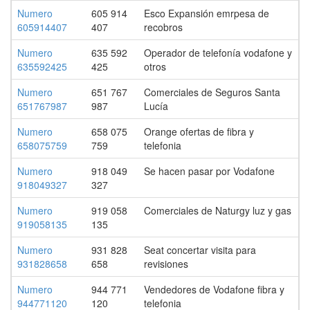
Numero
605 914
Esco Expansión emrpesa de
605914407
407
recobros
Numero
635 592
Operador de telefonía vodafone y
635592425
425
otros
Numero
651 767
Comerciales de Seguros Santa
651767987
987
Lucía
Numero
658 075
Orange ofertas de fibra y
658075759
759
telefonia
Numero
918 049
Se hacen pasar por Vodafone
918049327
327
Numero
919 058
Comerciales de Naturgy luz y gas
919058135
135
Numero
931 828
Seat concertar visita para
931828658
658
revisiones
Numero
944 771
Vendedores de Vodafone fibra y
944771120
120
telefonia