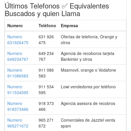
Últimos Telefonos ✅ Equivalentes
Buscados y quien Llama
Numero
Teléfono
Empresa
Numero
631 926
Ofertas de telefonía, Orange y
631926475
475
otros
Numero
649 234
Agencia de recoboros tarjeta
649234767
767
Bankinter y otros
Numero
911 086
Masmovil, orange o Vodafone
911086583
583
Numero
911 534
Lowi vendedores por teléfono
911534595
595
Numero
918 373
Agencia asesora de recobros
918373466
466
Numero
965 271
Comerciales de Jazztel venta
965271672
672
spam