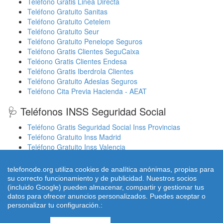
Teléfono Gratis Linea Directa
Teléfono Gratuito Sanitas
Teléfono Gratuito Cetelem
Teléfono Gratuito Seur
Teléfono Gratuito Penelope Seguros
Teléfono Gratis Clientes SeguCaixa
Teléono Gratis Clientes Endesa
Teléfono Gratis Iberdrola Clientes
Teléfono Gratuito Adeslas Seguros
Teléfono Cita Previa Hacienda - AEAT
🩺 Teléfonos INSS Seguridad Social
Teléfono Gratis Seguridad Social Inss Provincias
Teléfono Gratuito Inss Madrid
Teléfono Gratuito Inss Valencia
Cita Previa Sergas Médicos Galicia
Cita Previa Médicos Euskadi Osakidetza Osanet
telefonode.org utiliza cookies de analítica anónimas, propias para
Cita Previa Sas Intersas Andalucia
su correcto funcionamiento y de publicidad. Nuestros socios
(incluido Google) pueden almacenar, compartir y gestionar tus
datos para ofrecer anuncios personalizados. Puedes aceptar o
personalizar tu configuración.:
© 2026 telefonode.org |
Quienes Somos
|
Aviso legal - Política
Privacidad
|
Política de Cookies
|
Contacto