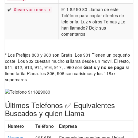
✔️
911 82 90 80 Llaman de este
Observaciones :
Teléfono para captar clientes de
telefonía, Luz y otros Temas ¿Le
han llamado? Deje sus
comentarios
*
Los Prefijos 800 y 900 son Gratis. Los 901 Tienen un pequeño
coste. Los 902 cuestan mucho si llama desde un movil. El resto,
911, 912, 913, 914, 916, 917, ..960 son
Gratis y no se paga
si
tiene tarifa Plana. los 806, 906 son carisimos y los 118xx
supercaros.
Últimos Telefonos ✅ Equivalentes
Buscados y quien Llama
Numero
Teléfono
Empresa
Numero
605 858
Comerciales trabajan para Unicef