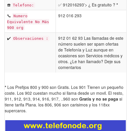
☎️
✅ 912016293'> ¿ Es gratuito ?
*
Telefono:
📞
912 016 293
Numero
Equivalente No Más
900 org
✔️
912 01 62 93 Las llamadas de este
Observaciones :
número suelen ser spam ofertas
de Telefonía y Luz aunque en
ocasiones son Servicios médicos y
otros. ¿Le han llamado? Deje sus
comentarios
*
Los Prefijos 800 y 900 son Gratis. Los 901 Tienen un pequeño
coste. Los 902 cuestan mucho si llama desde un movil. El resto,
911, 912, 913, 914, 916, 917, ..960 son
Gratis y no se paga
si
tiene tarifa Plana. los 806, 906 son carisimos y los 118xx
supercaros.