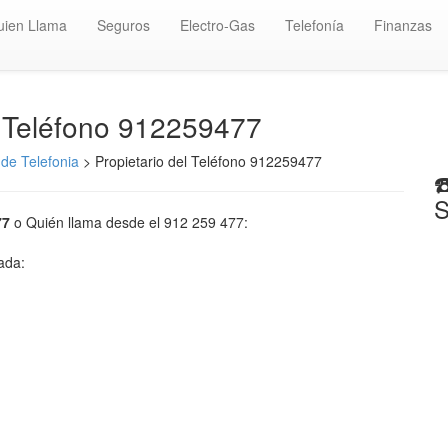
uien Llama
Seguros
Electro-Gas
Telefonía
Finanzas
️ Teléfono 912259477
de Telefonia
> Propietario del Teléfono 912259477
☎
S
77
o Quién llama desde el 912 259 477:
mada: