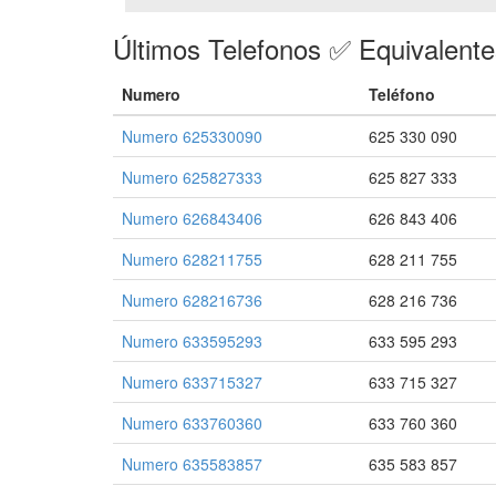
Últimos Telefonos ✅ Equivalent
Numero
Teléfono
Numero 625330090
625 330 090
Numero 625827333
625 827 333
Numero 626843406
626 843 406
Numero 628211755
628 211 755
Numero 628216736
628 216 736
Numero 633595293
633 595 293
Numero 633715327
633 715 327
Numero 633760360
633 760 360
Numero 635583857
635 583 857