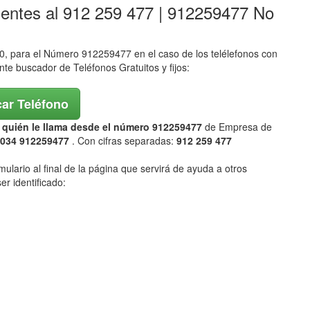
lentes al 912 259 477 | 912259477 No
 para el Número 912259477 en el caso de los telélefonos con
ente buscador de Teléfonos Gratuitos y fijos:
ar Teléfono
ar quién le llama desde el número 912259477
de Empresa de
034 912259477
. Con cifras separadas:
912 259 477
mulario al final de la página que servirá de ayuda a otros
er identificado: