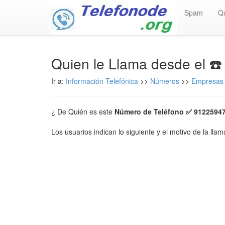
Spam
Q
Quien le Llama desde el ☎
Ir a:
Información Telefónica
>>
Números
>>
Empresas 
¿ De Quién es este
Número de Teléfono ✅ 9122594
Los usuarios indican lo siguiente y el motivo de la lla