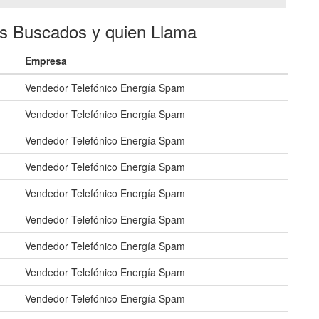
es Buscados y quien Llama
Empresa
Vendedor Telefónico Energía Spam
Vendedor Telefónico Energía Spam
Vendedor Telefónico Energía Spam
Vendedor Telefónico Energía Spam
Vendedor Telefónico Energía Spam
Vendedor Telefónico Energía Spam
Vendedor Telefónico Energía Spam
Vendedor Telefónico Energía Spam
Vendedor Telefónico Energía Spam