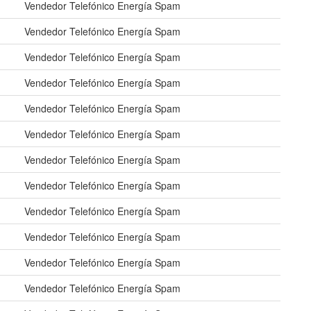
Vendedor Telefónico Energía Spam
Vendedor Telefónico Energía Spam
Vendedor Telefónico Energía Spam
Vendedor Telefónico Energía Spam
Vendedor Telefónico Energía Spam
Vendedor Telefónico Energía Spam
Vendedor Telefónico Energía Spam
Vendedor Telefónico Energía Spam
Vendedor Telefónico Energía Spam
Vendedor Telefónico Energía Spam
Vendedor Telefónico Energía Spam
Vendedor Telefónico Energía Spam