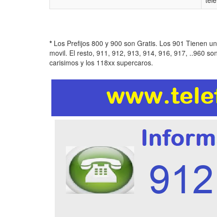
tel
*
Los Prefijos 800 y 900 son Gratis. Los 901 Tienen u
movil. El resto, 911, 912, 913, 914, 916, 917, ..960 so
carisimos y los 118xx supercaros.