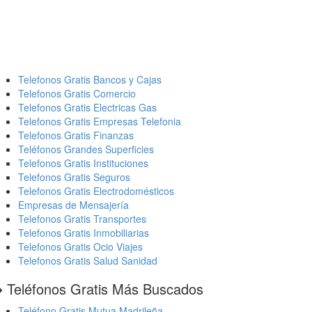
Telefonos Gratis Bancos y Cajas
Telefonos Gratis Comercio
Telefonos Gratis Electricas Gas
Telefonos Gratis Empresas Telefonia
Telefonos Gratis Finanzas
Teléfonos Grandes Superficies
Telefonos Gratis Instituciones
Telefonos Gratis Seguros
Telefonos Gratis Electrodomésticos
Empresas de Mensajería
Telefonos Gratis Transportes
Telefonos Gratis Inmobiliarias
Telefonos Gratis Ocio Viajes
Telefonos Gratis Salud Sanidad
️ Teléfonos Gratis Más Buscados
Teléfono Gratis Mutua Madrileña