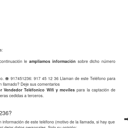
s:
ontinuación le
ampliamos información
sobre dicho número
no. ☎️ 917451236: 917 45 12 36 Llaman de este Teléfono para
han llamado? Deje sus comentarios
r Vendedor Teléfonico Wifi y moviles
para la captación de
ieras cedidas a terceros.
 236?
➡
 información de este teléfono (motivo de la llamada, si hay que
ni dejar datos personales. Solo su opinión: