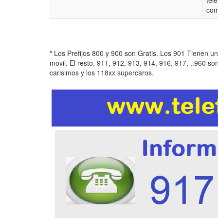
tel
com
*
Los Prefijos 800 y 900 son Gratis. Los 901 Tienen u
movil. El resto, 911, 912, 913, 914, 916, 917, ..960 so
carisimos y los 118xx supercaros.