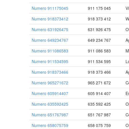
Numero 911175045
911 175 045
V
Numero 918373412
918 373 412
W
Numero 631926475
631 926 475
O
Numero 649234767
649 234 767
A
Numero 911086583
911 086 583
M
Numero 911534595
911 534 595
L
Numero 918373466
918 373 466
A
Numero 965271672
965 271 672
C
Numero 605914407
605 914 407
E
Numero 635592425
635 592 425
O
Numero 651767987
651 767 987
C
Numero 658075759
658 075 759
O