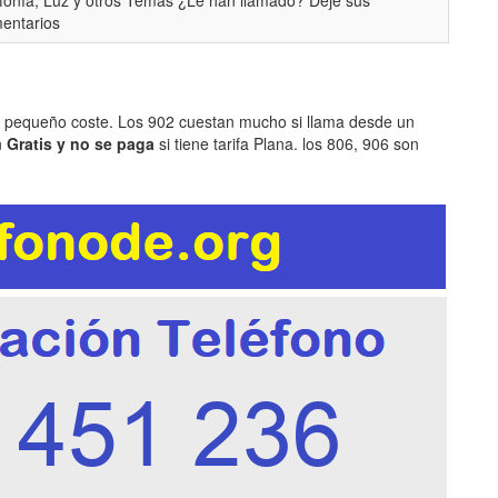
efonía, Luz y otros Temas ¿Le han llamado? Deje sus
entarios
n pequeño coste. Los 902 cuestan mucho si llama desde un
n
Gratis y no se paga
si tiene tarifa Plana. los 806, 906 son