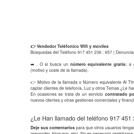
👉 Vendedor Teléfonico Wifi y moviles
Búsquedas del Teléfono 917 451 236 : 657 | Denuncia
➡️ . O si busca un
número equivalente gratis:
a c
(motivo y coste de la llamada).
👉 Motivo de la llamada o Número equivalente Al Tf
captar clientes de telefonía, Luz y otros Temas ¿Le 
En ocasiones se trata de un servicio
contratado po
nuevos clientes y otras gestiones comerciales y financ
¿Le Han llamado del teléfono 917 451
Deje sus comentarios
para que otros usuarios tengan
responder, bloquear, etc). No es necesario registrarse 