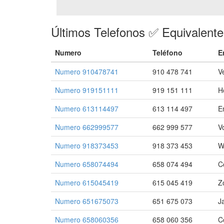
Últimos Telefonos ✅ Equivalent
Numero
Teléfono
E
Numero 910478741
910 478 741
V
Numero 919151111
919 151 111
H
Numero 613114497
613 114 497
E
Numero 662999577
662 999 577
V
Numero 918373453
918 373 453
W
Numero 658074494
658 074 494
C
Numero 615045419
615 045 419
Z
Numero 651675073
651 675 073
J
Numero 658060356
658 060 356
C