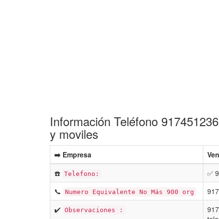
Información Teléfono 917451236 
y moviles
➡️ Empresa
Ven
☎️
✅ 9
Telefono:
📞
917
Numero Equivalente No Más 900 org
✔️
917
Observaciones :