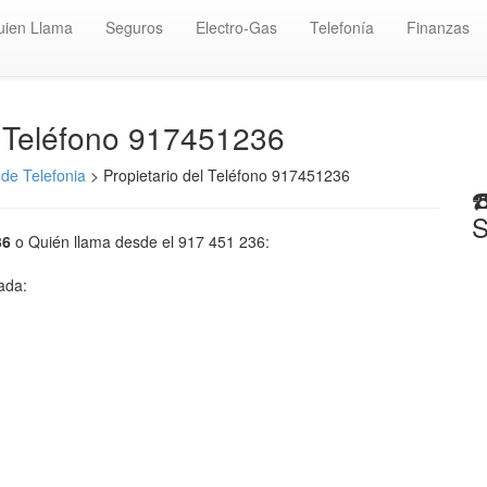
uien Llama
Seguros
Electro-Gas
Telefonía
Finanzas
️ Teléfono 917451236
de Telefonia
> Propietario del Teléfono 917451236
☎
S
36
o Quién llama desde el 917 451 236:
mada: