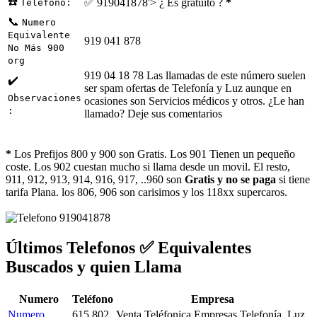
☎️
✅ 919041878'> ¿ Es gratuito ?
*
Telefono:
📞
Numero
Equivalente
919 041 878
No Más 900
org
919 04 18 78 Las llamadas de este número suelen
✔️
ser spam ofertas de Telefonía y Luz aunque en
Observaciones
ocasiones son Servicios médicos y otros. ¿Le han
:
llamado? Deje sus comentarios
*
Los Prefijos 800 y 900 son Gratis. Los 901 Tienen un pequeño
coste. Los 902 cuestan mucho si llama desde un movil. El resto,
911, 912, 913, 914, 916, 917, ..960 son
Gratis y no se paga
si tiene
tarifa Plana. los 806, 906 son carisimos y los 118xx supercaros.
Últimos Telefonos ✅ Equivalentes
Buscados y quien Llama
Numero
Teléfono
Empresa
Numero
615 802
Venta Teléfonica Empresas Telefonía, Luz