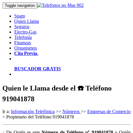
Toggle navigation
Spam
Quien Llama
Seguros
Electro-Gas
Telefonía
Finanzas
Organismos
Cita Previa
.
BUSCADOR GRATIS
Quien le Llama desde el ☎️ Teléfono
919041878
Ir a:
Información Telefónica
>>
Números
>>
Empresas de Comercio
> Propietario del Teléfono 919041878
¿ De Quién es este
Número de Teléfono ✅ 919041878
o Quién