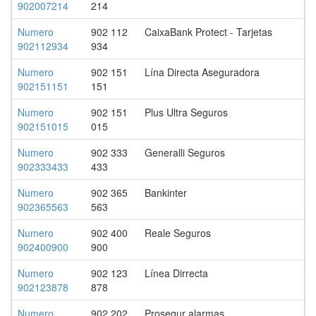
902007214
214
Numero
902 112
CaixaBank Protect - Tarjetas
902112934
934
Numero
902 151
Lína Directa Aseguradora
902151151
151
Numero
902 151
Plus Ultra Seguros
902151015
015
Numero
902 333
Generalli Seguros
902333433
433
Numero
902 365
Bankinter
902365563
563
Numero
902 400
Reale Seguros
902400900
900
Numero
902 123
Línea Dirrecta
902123878
878
Numero
902 202
Prosegur alarmas