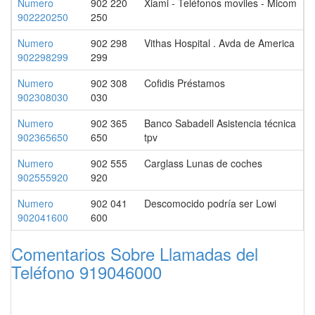
Numero
902 220
Xiami - Teléfonos moviles - Micom
902220250
250
Numero
902 298
Vithas Hospital . Avda de America
902298299
299
Numero
902 308
Cofidis Préstamos
902308030
030
Numero
902 365
Banco Sabadell Asistencia técnica
902365650
650
tpv
Numero
902 555
Carglass Lunas de coches
902555920
920
Numero
902 041
Descomocido podría ser Lowi
902041600
600
Comentarios Sobre Llamadas del
Teléfono 919046000