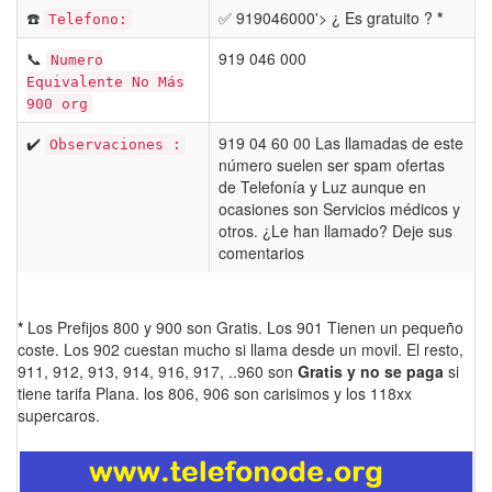
☎️
✅ 919046000'> ¿ Es gratuito ?
*
Telefono:
📞
919 046 000
Numero
Equivalente No Más
900 org
✔️
919 04 60 00 Las llamadas de este
Observaciones :
número suelen ser spam ofertas
de Telefonía y Luz aunque en
ocasiones son Servicios médicos y
otros. ¿Le han llamado? Deje sus
comentarios
*
Los Prefijos 800 y 900 son Gratis. Los 901 Tienen un pequeño
coste. Los 902 cuestan mucho si llama desde un movil. El resto,
911, 912, 913, 914, 916, 917, ..960 son
Gratis y no se paga
si
tiene tarifa Plana. los 806, 906 son carisimos y los 118xx
supercaros.