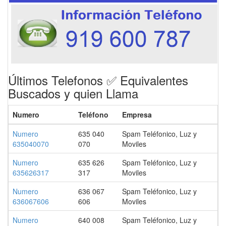
Últimos Telefonos ✅ Equivalentes
Buscados y quien Llama
Numero
Teléfono
Empresa
Numero
635 040
Spam Teléfonico, Luz y
635040070
070
Moviles
Numero
635 626
Spam Teléfonico, Luz y
635626317
317
Moviles
Numero
636 067
Spam Teléfonico, Luz y
636067606
606
Moviles
Numero
640 008
Spam Teléfonico, Luz y