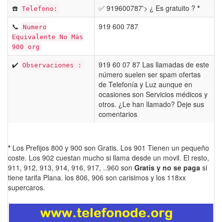
☎️
✅ 919600787'> ¿ Es gratuito ?
*
Telefono:
📞
919 600 787
Numero
Equivalente No Más
900 org
✔️
919 60 07 87 Las llamadas de este
Observaciones :
número suelen ser spam ofertas
de Telefonía y Luz aunque en
ocasiones son Servicios médicos y
otros. ¿Le han llamado? Deje sus
comentarios
*
Los Prefijos 800 y 900 son Gratis. Los 901 Tienen un pequeño
coste. Los 902 cuestan mucho si llama desde un movil. El resto,
911, 912, 913, 914, 916, 917, ..960 son
Gratis y no se paga
si
tiene tarifa Plana. los 806, 906 son carisimos y los 118xx
supercaros.