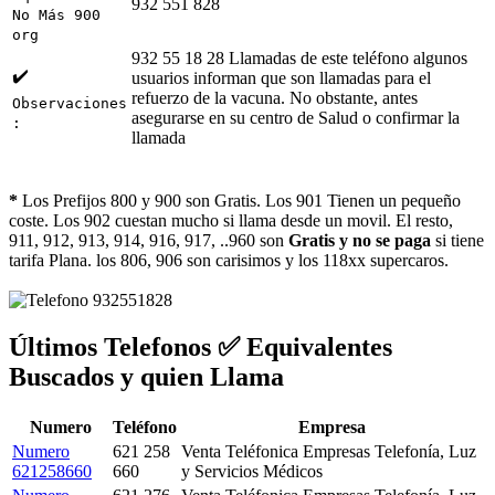
932 551 828
No Más 900
org
932 55 18 28 Llamadas de este teléfono algunos
✔️
usuarios informan que son llamadas para el
refuerzo de la vacuna. No obstante, antes
Observaciones
asegurarse en su centro de Salud o confirmar la
:
llamada
*
Los Prefijos 800 y 900 son Gratis. Los 901 Tienen un pequeño
coste. Los 902 cuestan mucho si llama desde un movil. El resto,
911, 912, 913, 914, 916, 917, ..960 son
Gratis y no se paga
si tiene
tarifa Plana. los 806, 906 son carisimos y los 118xx supercaros.
Últimos Telefonos ✅ Equivalentes
Buscados y quien Llama
Numero
Teléfono
Empresa
Numero
621 258
Venta Teléfonica Empresas Telefonía, Luz
621258660
660
y Servicios Médicos