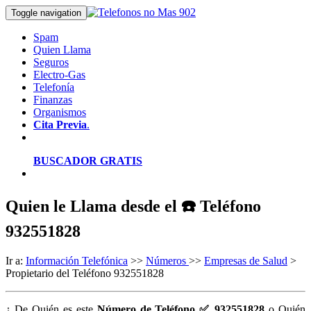
Toggle navigation
Spam
Quien Llama
Seguros
Electro-Gas
Telefonía
Finanzas
Organismos
Cita Previa
.
BUSCADOR GRATIS
Quien le Llama desde el ☎️ Teléfono
932551828
Ir a:
Información Telefónica
>>
Números
>>
Empresas de Salud
>
Propietario del Teléfono 932551828
¿ De Quién es este
Número de Teléfono ✅ 932551828
o Quién