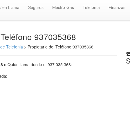
uien Llama
Seguros
Electro-Gas
Telefonía
Finanzas
️ Teléfono 937035368
de Telefonia
> Propietario del Teléfono 937035368
☎
S
68
o Quién llama desde el 937 035 368:
mada: