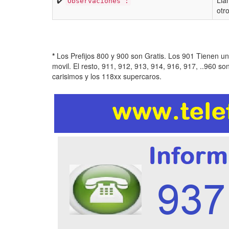
✔️
Lla
Observaciones :
otr
*
Los Prefijos 800 y 900 son Gratis. Los 901 Tienen u
movil. El resto, 911, 912, 913, 914, 916, 917, ..960 so
carisimos y los 118xx supercaros.