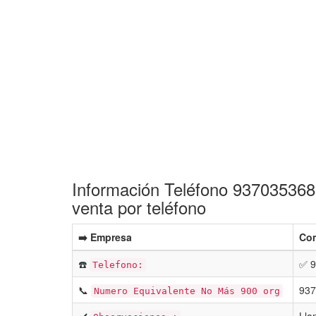
Información Teléfono 937035368
venta por teléfono
➡️ Empresa
Com
☎️
✅ 9
Telefono:
📞
937
Numero Equivalente No Más 900 org