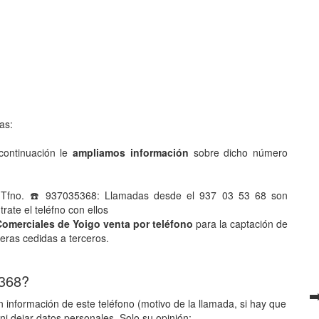
as:
ontinuación le
ampliamos información
sobre dicho número
 Tfno. ☎️ 937035368: Llamadas desde el 937 03 53 68 son
ate el teléfno con ellos
Comerciales de Yoigo venta por teléfono
para la captación de
ieras cedidas a terceros.
 368?
➡
 información de este teléfono (motivo de la llamada, si hay que
ni dejar datos personales. Solo su opinión: