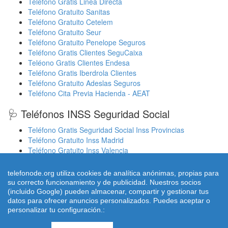
Teléfono Gratis Linea Directa
Teléfono Gratuito Sanitas
Teléfono Gratuito Cetelem
Teléfono Gratuito Seur
Teléfono Gratuito Penelope Seguros
Teléfono Gratis Clientes SeguCaixa
Teléono Gratis Clientes Endesa
Teléfono Gratis Iberdrola Clientes
Teléfono Gratuito Adeslas Seguros
Teléfono Cita Previa Hacienda - AEAT
🩺 Teléfonos INSS Seguridad Social
Teléfono Gratis Seguridad Social Inss Provincias
Teléfono Gratuito Inss Madrid
Teléfono Gratuito Inss Valencia
Cita Previa Sergas Médicos Galicia
Cita Previa Médicos Euskadi Osakidetza Osanet
telefonode.org utiliza cookies de analítica anónimas, propias para
Cita Previa Sas Intersas Andalucia
su correcto funcionamiento y de publicidad. Nuestros socios
(incluido Google) pueden almacenar, compartir y gestionar tus
datos para ofrecer anuncios personalizados. Puedes aceptar o
personalizar tu configuración.:
© 2026 telefonode.org |
Quienes Somos
|
Aviso legal - Política
Privacidad
|
Política de Cookies
|
Contacto