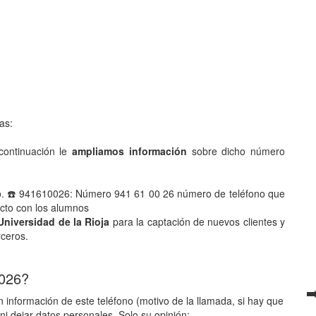
as:
ontinuación le
ampliamos información
sobre dicho número
no. ☎️ 941610026: Número 941 61 00 26 número de teléfono que
acto con los alumnos
Universidad de la Rioja
para la captación de nuevos clientes y
rceros.
 026?
➡
 información de este teléfono (motivo de la llamada, si hay que
ni dejar datos personales. Solo su opinión: