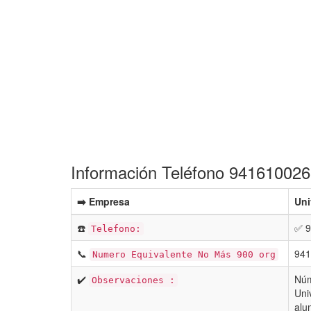
Información Teléfono 941610026 
➡️ Empresa
Uni
☎️
✅ 9
Telefono:
📞
941
Numero Equivalente No Más 900 org
✔️
Núm
Observaciones :
Uni
alu