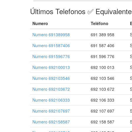
Últimos Telefonos ✅ Equivalent
Numero
Teléfono
Numero 691389958
691 389 958
S
Numero 691587406
691 587 406
S
Numero 691596776
691 596 776
S
Numero 692100013
692 100 013
S
Numero 692103546
692 103 546
S
Numero 692103672
692 103 672
S
Numero 692106333
692 106 333
S
Numero 692107697
692 107 697
S
Numero 692158587
692 158 587
S