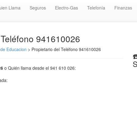
uien Llama
Seguros
Electro-Gas
Telefonía
Finanzas
️ Teléfono 941610026
de Educacion
> Propietario del Teléfono 941610026
☎
S
26
o Quién llama desde el 941 610 026:
mada: