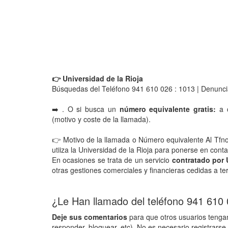
👉 Universidad de la Rioja
Búsquedas del Teléfono 941 610 026 : 1013 | Denunci
➡️ . O si busca un
número equivalente gratis:
a c
(motivo y coste de la llamada).
👉 Motivo de la llamada o Número equivalente Al Tf
utiiza la Universidad de la Rioja para ponerse en cont
En ocasiones se trata de un servicio
contratado por 
otras gestiones comerciales y financieras cedidas a te
¿Le Han llamado del teléfono 941 610
Deje sus comentarios
para que otros usuarios tengan
responder, bloquear, etc). No es necesario registrarse 