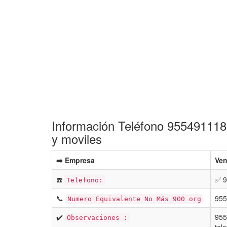
Información Teléfono 955491118 
y moviles
➡️ Empresa
Ven
☎️
✅ 9
Telefono:
📞
955
Numero Equivalente No Más 900 org
✔️
955
Observaciones :