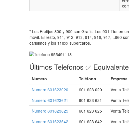
tel
com
*
Los Prefijos 800 y 900 son Gratis. Los 901 Tienen u
movil. El resto, 911, 912, 913, 914, 916, 917, ..960 so
carisimos y los 118xx supercaros.
Últimos Telefonos ✅ Equivalent
Numero
Teléfono
Empresa
Numero 601623020
601 623 020
Venta Tel
Numero 601623621
601 623 621
Venta Tel
Numero 601623625
601 623 625
Venta Tel
Numero 601623642
601 623 642
Venta Tel