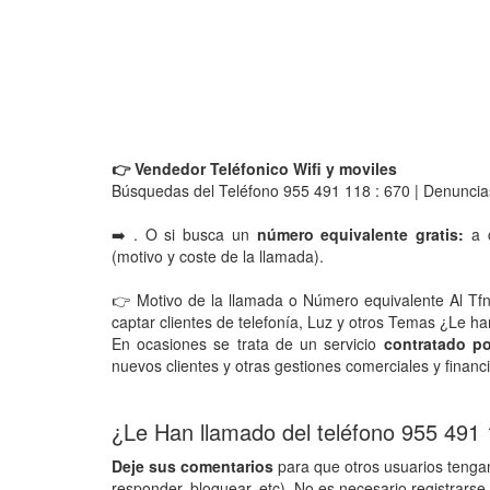
👉 Vendedor Teléfonico Wifi y moviles
Búsquedas del Teléfono 955 491 118 : 670 | Denuncia
➡️ . O si busca un
número equivalente gratis:
a c
(motivo y coste de la llamada).
👉 Motivo de la llamada o Número equivalente Al Tf
captar clientes de telefonía, Luz y otros Temas ¿Le 
En ocasiones se trata de un servicio
contratado po
nuevos clientes y otras gestiones comerciales y financ
¿Le Han llamado del teléfono 955 491
Deje sus comentarios
para que otros usuarios tengan
responder, bloquear, etc). No es necesario registrarse 