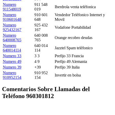
Numero
911 548
Iberdrola venta teléfonica
911548019
019
Numero
910 601
Vendedor Teléfonico Internet y
910601648
648
Movil
Numero
925 432
Vodafone Portabilidad
925432167
167
Numero
640 008
Orange recobro deudas
640008765
765
Numero
640 014
Jazztel Spam teléfonico
640014114
114
Numero 33
3 3
Prefijo 33 Francia
Numero 49
4 9
Prefijo 49 Alemania
Numero 39
+39
Prefijo 39 Italia
Numero
910 952
Invertir en bolsa
910952154
154
Comentarios Sobre Llamadas del
Teléfono 960301812