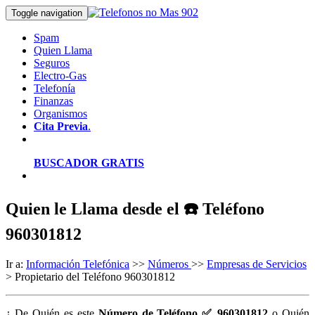
Toggle navigation
Spam
Quien Llama
Seguros
Electro-Gas
Telefonía
Finanzas
Organismos
Cita Previa
.
BUSCADOR GRATIS
Quien le Llama desde el ☎️ Teléfono
960301812
Ir a:
Información Telefónica
>>
Números
>>
Empresas de Servicios
> Propietario del Teléfono 960301812
¿ De Quién es este
Número de Teléfono ✅ 960301812
o Quién