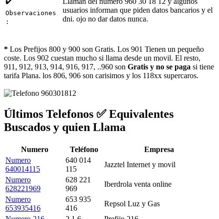
✔️
Llaman del número 960 30 18 12 y algunos
usuarios informan que piden datos bancarios y el
Observaciones
dni. ojo no dar datos nunca.
:
*
Los Prefijos 800 y 900 son Gratis. Los 901 Tienen un pequeño
coste. Los 902 cuestan mucho si llama desde un movil. El resto,
911, 912, 913, 914, 916, 917, ..960 son
Gratis y no se paga
si tiene
tarifa Plana. los 806, 906 son carisimos y los 118xx supercaros.
Últimos Telefonos ✅ Equivalentes
Buscados y quien Llama
Numero
Teléfono
Empresa
Numero
640 014
Jazztel Internet y movil
640014115
115
Numero
628 221
Iberdrola venta online
628221969
969
Numero
653 935
Repsol Luz y Gas
653935416
416
Numero 216
2 1 6
Prefijo 216