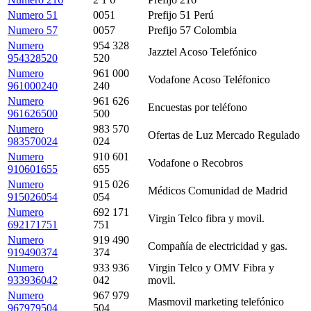
Numero 51
0051
Prefijo 51 Perú
Numero 57
0057
Prefijo 57 Colombia
Numero
954 328
Jazztel Acoso Telefónico
954328520
520
Numero
961 000
Vodafone Acoso Teléfonico
961000240
240
Numero
961 626
Encuestas por teléfono
961626500
500
Numero
983 570
Ofertas de Luz Mercado Regulado
983570024
024
Numero
910 601
Vodafone o Recobros
910601655
655
Numero
915 026
Médicos Comunidad de Madrid
915026054
054
Numero
692 171
Virgin Telco fibra y movil.
692171751
751
Numero
919 490
Compañía de electricidad y gas.
919490374
374
Numero
933 936
Virgin Telco y OMV Fibra y
933936042
042
movil.
Numero
967 979
Masmovil marketing telefónico
967979504
504