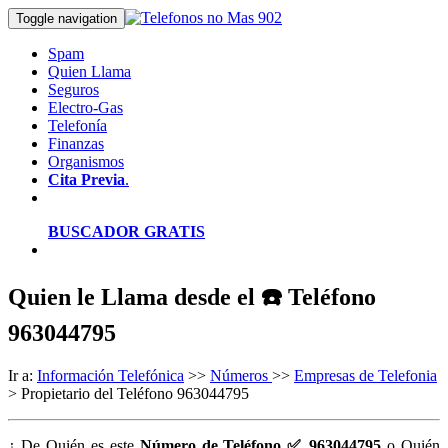
Toggle navigation
Spam
Quien Llama
Seguros
Electro-Gas
Telefonía
Finanzas
Organismos
Cita Previa
.
BUSCADOR GRATIS
Quien le Llama desde el ☎️ Teléfono
963044795
Ir a:
Información Telefónica
>>
Números
>>
Empresas de Telefonia
> Propietario del Teléfono 963044795
¿ De Quién es este
Número de Teléfono ✅ 963044795
o Quién