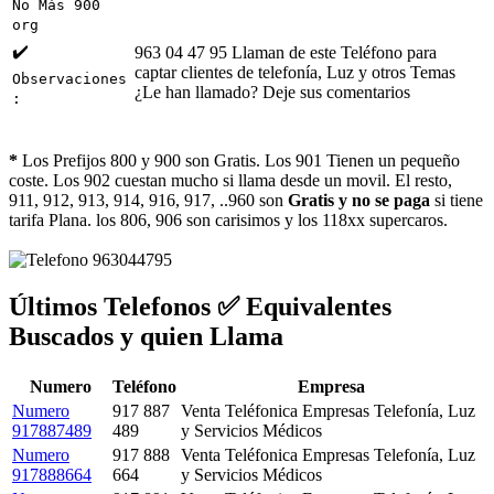
No Más 900
org
✔️
963 04 47 95 Llaman de este Teléfono para
captar clientes de telefonía, Luz y otros Temas
Observaciones
¿Le han llamado? Deje sus comentarios
:
*
Los Prefijos 800 y 900 son Gratis. Los 901 Tienen un pequeño
coste. Los 902 cuestan mucho si llama desde un movil. El resto,
911, 912, 913, 914, 916, 917, ..960 son
Gratis y no se paga
si tiene
tarifa Plana. los 806, 906 son carisimos y los 118xx supercaros.
Últimos Telefonos ✅ Equivalentes
Buscados y quien Llama
Numero
Teléfono
Empresa
Numero
917 887
Venta Teléfonica Empresas Telefonía, Luz
917887489
489
y Servicios Médicos
Numero
917 888
Venta Teléfonica Empresas Telefonía, Luz
917888664
664
y Servicios Médicos