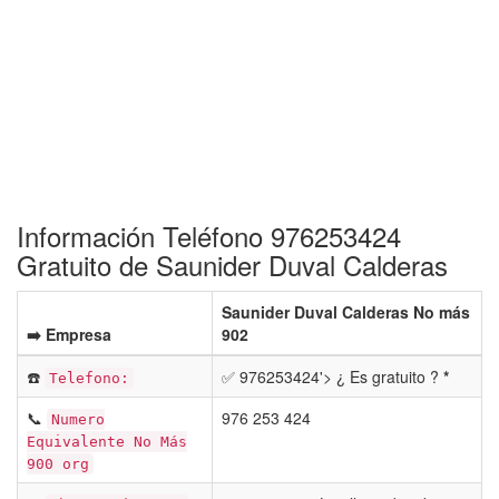
Información Teléfono 976253424
Gratuito de Saunider Duval Calderas
Saunider Duval Calderas No más
➡️ Empresa
902
☎️
✅ 976253424'> ¿ Es gratuito ?
*
Telefono:
📞
976 253 424
Numero
Equivalente No Más
900 org