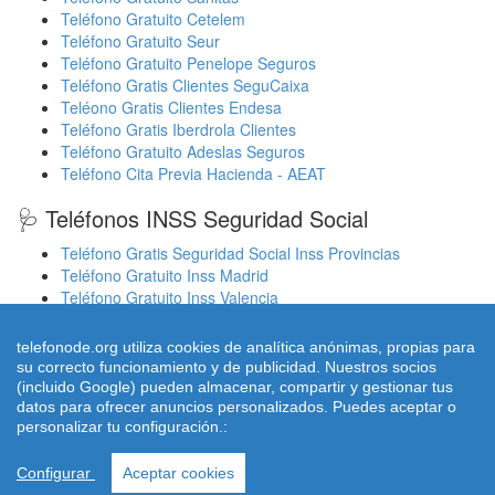
Teléfono Gratuito Cetelem
Teléfono Gratuito Seur
Teléfono Gratuito Penelope Seguros
Teléfono Gratis Clientes SeguCaixa
Teléono Gratis Clientes Endesa
Teléfono Gratis Iberdrola Clientes
Teléfono Gratuito Adeslas Seguros
Teléfono Cita Previa Hacienda - AEAT
🩺 Teléfonos INSS Seguridad Social
Teléfono Gratis Seguridad Social Inss Provincias
Teléfono Gratuito Inss Madrid
Teléfono Gratuito Inss Valencia
Cita Previa Sergas Médicos Galicia
Cita Previa Médicos Euskadi Osakidetza Osanet
telefonode.org utiliza cookies de analítica anónimas, propias para
Cita Previa Sas Intersas Andalucia
su correcto funcionamiento y de publicidad. Nuestros socios
(incluido Google) pueden almacenar, compartir y gestionar tus
datos para ofrecer anuncios personalizados. Puedes aceptar o
personalizar tu configuración.:
© 2026 telefonode.org |
Quienes Somos
|
Aviso legal - Política
Privacidad
|
Política de Cookies
|
Contacto
Configurar
Aceptar cookies